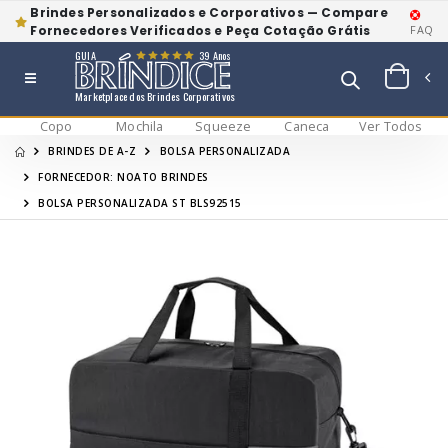
Brindes Personalizados e Corporativos — Compare
Fornecedores Verificados e Peça Cotação Grátis
FAQ
GUIA
39 Anos
Marketplace dos Brindes Corporativos
Copo
Mochila
Squeeze
Caneca
Ver Todos
BRINDES DE A-Z
BOLSA PERSONALIZADA
FORNECEDOR: NOATO BRINDES
BOLSA PERSONALIZADA ST BLS92515