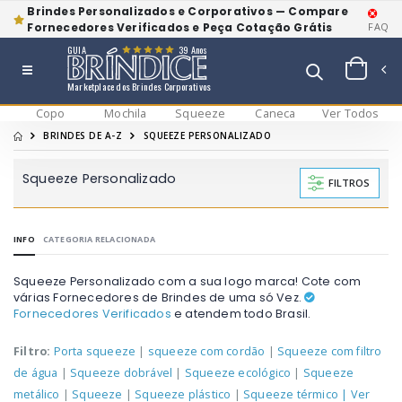
Brindes Personalizados e Corporativos — Compare
Fornecedores Verificados e Peça Cotação Grátis
FAQ
GUIA
39 Anos
Marketplace dos Brindes Corporativos
Copo
Mochila
Squeeze
Caneca
Ver Todos
BRINDES DE A-Z
SQUEEZE PERSONALIZADO
Squeeze Personalizado
FILTROS
INFO
CATEGORIA RELACIONADA
Squeeze Personalizado com a sua logo marca! Cote com
várias Fornecedores de Brindes de uma só Vez.
Fornecedores Verificados
e atendem todo Brasil.
Filtro:
Porta squeeze
|
squeeze com cordão
|
Squeeze com filtro
de água
|
Squeeze dobrável
|
Squeeze ecológico
|
Squeeze
metálico
|
Squeeze
|
Squeeze plástico
|
Squeeze térmico
| Ver