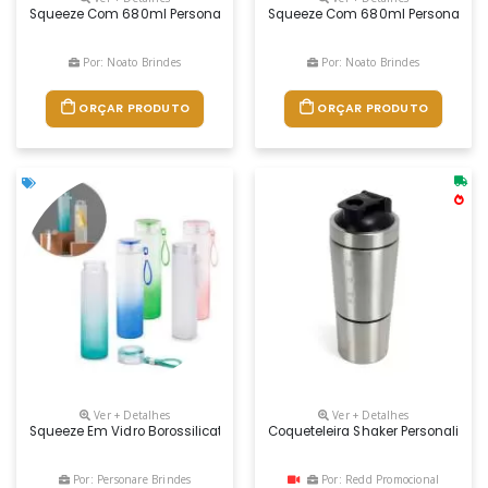
Squeeze Com 680ml Personalizado, Capacidade 680 Ml, Matéria Prima
Squeeze Com 680ml Personalizado
Por: Noato Brindes
Por: Noato Brindes
ORÇAR PRODUTO
ORÇAR PRODUTO
Ver + Detalhes
Ver + Detalhes
Squeeze Em Vidro Borossilicato E Tampa Em As, Com Alça Em Silicone P
Coqueteleira Shaker Personalizad
Por: Personare Brindes
Por: Redd Promocional