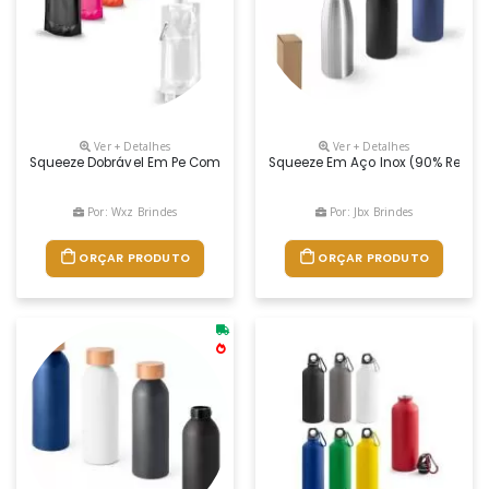
Ver + Detalhes
Ver + Detalhes
Squeeze Dobrável Em Pe Com Bico De Sistema "push-Pull" E Acabamento
Squeeze Em Aço Inox (90% Recicla
Por: Wxz Brindes
Por: Jbx Brindes
ORÇAR PRODUTO
ORÇAR PRODUTO