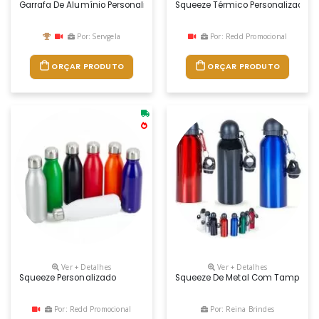
Garrafa De Alumínio Personalizada Para Brindes. Com Ótimo Acabament
Squeeze Térmico Personalizado
Por: Servgela
Por: Redd Promocional
ORÇAR PRODUTO
ORÇAR PRODUTO
Ver + Detalhes
Ver + Detalhes
Squeeze Personalizado
Squeeze De Metal Com Tampa Plást
Por: Redd Promocional
Por: Reina Brindes