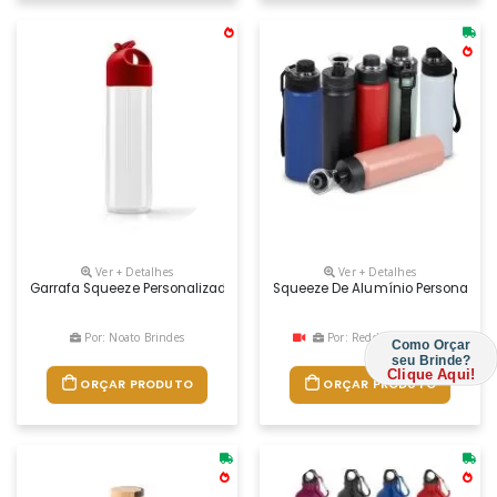
Ver + Detalhes
Ver + Detalhes
Garrafa Squeeze Personalizado Com Canudo, , Medidas D69 X 200 Mm, Ma
Squeeze De Alumínio Personaliza
Por: Noato Brindes
Por: Redd Promocional
Como Orçar
seu Brinde?
Clique Aqui!
ORÇAR PRODUTO
ORÇAR PRODUTO