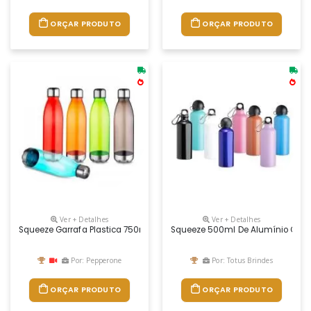
ORÇAR PRODUTO
ORÇAR PRODUTO
Ver + Detalhes
Ver + Detalhes
Squeeze Garrafa Plastica 750ml Personalizada
Squeeze 500ml De Alumínio Com 
Por: Pepperone
Por: Totus Brindes
ORÇAR PRODUTO
ORÇAR PRODUTO