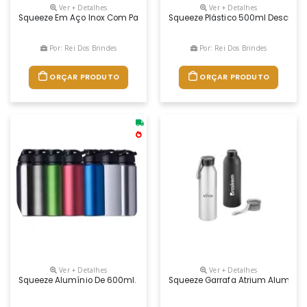
Ver + Detalhes
Ver + Detalhes
Squeeze Em Aço Inox Com Parede Dupla E Tampa Com Sistema De Vácuo (
Squeeze Plástico 500ml Descrição:
Por: Rei Dos Brindes
Por: Rei Dos Brindes
ORÇAR PRODUTO
ORÇAR PRODUTO
Ver + Detalhes
Ver + Detalhes
Squeeze Alumínio De 600ml. Squeeze De Pintura Fosca, Possui Tampa 
Squeeze Garrafa Atrium Alumínio