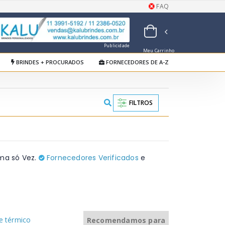
FAQ
Publicidade
Meu Carrinho
de Orçamentos
BRINDES + PROCURADOS
FORNECEDORES DE A-Z
FILTROS
ma só Vez.
Fornecedores Verificados
e
e térmico
Recomendamos para