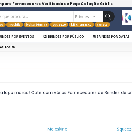
mpare Fornecedores Verificados e Peça Cotação Grátis
po
mochila
bolsa térmica
squeeze
kit churrasco
caneca
RINDES POR EVENTOS
BRINDES POR PÚBLICO
BRINDES POR DATAS
NALIZADO
ua logo marca! Cote com várias Fornecedores de Brindes de u
Moleskine
Squeez