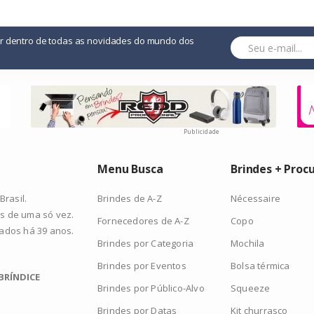
or dentro de todas as novidades do mundo dos
Publicidade
Menu Busca
Brindes + Proc
Brindes de A-Z
Nécessaire
rasil.
s de uma só vez.
Fornecedores de A-Z
Copo
zados há 39 anos.
Brindes por Categoria
Mochila
Brindes por Eventos
Bolsa térmica
BRÍNDICE
Brindes por Público-Alvo
Squeeze
Brindes por Datas
Kit churrasco