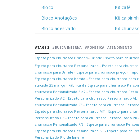
Bloco
Kit café
Bloco Anotações
Kit caipirin
Bloco adesivado
Kit churras
#TAGS 2
#BUSCA INTERNA
#FONÉTICA
ATENDIMENTO
Espeto para churrasco Brindes
-
Brinde Espeto para churras
Espeto para churrasco Personalizado
-
Espeto para churrasc
churrasco para Brinde
-
Espeto para churrasco preço
-
Impor
Espeto para churrasco barato
-
Espeto para churrasco para 
atacado 25 março
-
Fábrica de Espeto para churrasco Person
churrasco Personalizado Elo7
-
Espeto para churrasco Perso
Personalizado AC
-
Espeto para churrasco Personalizado AL
churrasco Personalizado CE
-
Espeto para churrasco Persona
Espeto para churrasco Personalizado MT
-
Espeto para chur
Personalizado PB
-
Espeto para churrasco Personalizado PR
churrasco Personalizado RN
-
Espeto para churrasco Person
Espeto para churrasco Personalizado SP
-
Espeto para churr
Personalizado Rio de Janeiro
-