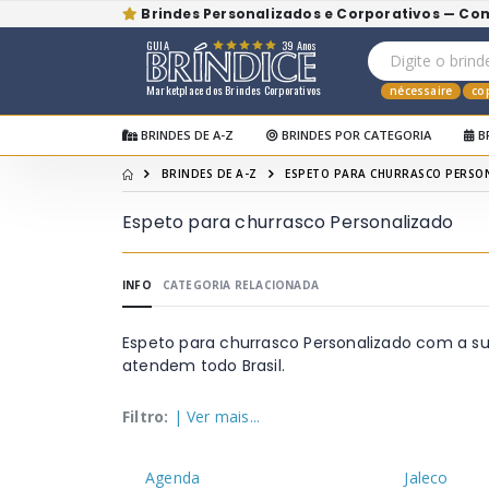
Brindes Personalizados e Corporativos — Co
GUIA
39 Anos
Marketplace dos Brindes Corporativos
nécessaire
co
BRINDES DE A-Z
BRINDES POR CATEGORIA
B
BRINDES DE A-Z
ESPETO PARA CHURRASCO PERSO
Espeto para churrasco Personalizado
INFO
CATEGORIA RELACIONADA
Espeto para churrasco Personalizado com a s
atendem todo Brasil.
Filtro:
| Ver mais...
Agenda
Jaleco