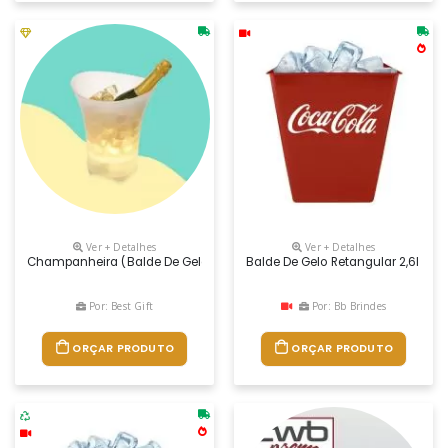
Ver + Detalhes
Ver + Detalhes
Champanheira (balde De Gelo) Com “speaker Bluetooth” De 10w E Luzes 
Balde De Gelo Retangular 2,6l Com
Por: Best Gift
Por: Bb Brindes
ORÇAR PRODUTO
ORÇAR PRODUTO