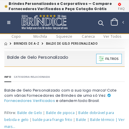
Brindes Personalizados e Corporativos — Compare
Fornecedores Verificados e Peça Cotação Grátis
FAQ
GUIA
39 Anos
Marketplace dos Brindes Corporativos
Copo
Mochila
Squeeze
Caneca
Ver Todos
BRINDES DE A-Z
BALDE DE GELO PERSONALIZADO
Balde de Gelo Personalizado
FILTROS
INFO
CATEGORIA RELACIONADA
Balde de Gelo Personalizado com a sua logo marca! Cote
com várias Fornecedores de Brindes de uma só Vez.
Fornecedores Verificados
e atendem todo Brasil.
Filtro:
Balde de Gelo
|
Balde de pipoca
|
Balde dobrável para
bebida e gelo
|
balde para frango frito
|
Balde
|
Balde térmico
| Ver
mais...