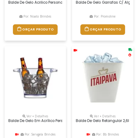
Balde De Gelo Acrilico Personalizado, Peso 405 Gramas, Dimensões 33 
Balde De Gelo Garrafas C/ Alças E
Por: Noato Brindes
Por: Promoline
ORÇAR PRODUTO
ORÇAR PRODUTO
Ver + Detalhes
Ver + Detalhes
Balde De Gelo Em Acrílico Personalizado Para Brindes. Com Capacidade
Balde De Gelo Retangular 2,6l Com
Por: Servgela Brindes
Por: Bb Brindes