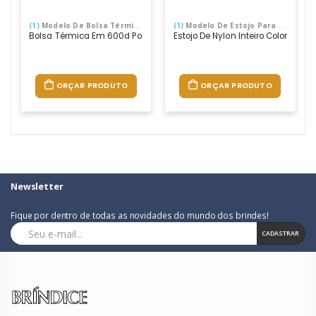
(1)
Modelo De Bolsa Térmica
(1)
Modelo De Estojo Para Esferográfica
Bolsa Térmica Em 600d Poliéster Com Bolso Interior Em Tela Mesh E A
Estojo De Nylon Inteiro Colorido C
ORÇAR PRODUTO
ORÇAR PRODUTO
Newsletter
Fique por dentro de todas as novidades do mundo dos brindes!
CADASTRAR