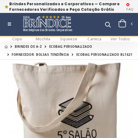
Brindes Personalizados e Corporativos — Compare
Fornecedores Verificados e Peça Cotação Grátis
FAQ
GUIA
39 Anos
Marketplace dos Brindes Corporativos
Copo
Mochila
Squeeze
Caneca
Ver Todos
BRINDES DE A-Z
ECOBAG PERSONALIZADO
FORNECEDOR: BOLSAS TENDÊNCIA
ECOBAG PERSONALIZADO BL1621