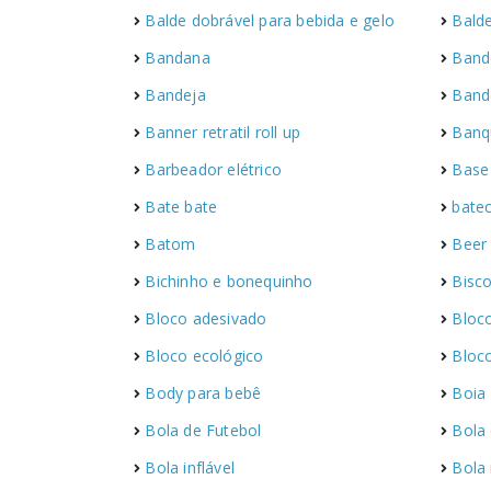
Balde dobrável para bebida e gelo
Bald
Bandana
Band
Bandeja
Band
Banner retratil roll up
Banq
Barbeador elétrico
Base
Bate bate
batec
Batom
Beer
Bichinho e bonequinho
Bisco
Bloco adesivado
Bloc
Bloco ecológico
Bloco
Body para bebê
Boia
Bola de Futebol
Bola 
Bola inflável
Bola