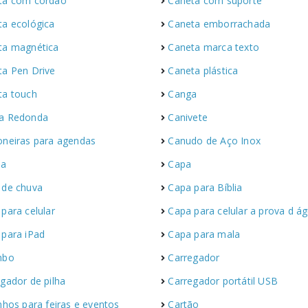
ta com cordão
Caneta com suporte
ta ecológica
Caneta emborrachada
ta magnética
Caneta marca texto
ta Pen Drive
Caneta plástica
ta touch
Canga
a Redonda
Canivete
oneiras para agendas
Canudo de Aço Inox
la
Capa
 de chuva
Capa para Bíblia
para celular
Capa para celular a prova d á
 para iPad
Capa para mala
mbo
Carregador
gador de pilha
Carregador portátil USB
nhos para feiras e eventos
Cartão