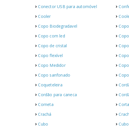
Conector USB para automóvel
Conf
Cooler
Cool
Copo Biodegradavel
Copo
Copo com led
Copo
Copo de cristal
Copo
Copo flexível
Copo 
Copo Medidor
Copo
Copo sanfonado
Copo
Coqueteleira
Cord
Cordão para caneca
Cordã
Corneta
Cort
Crachá
Crac
Cubo
Cubo 