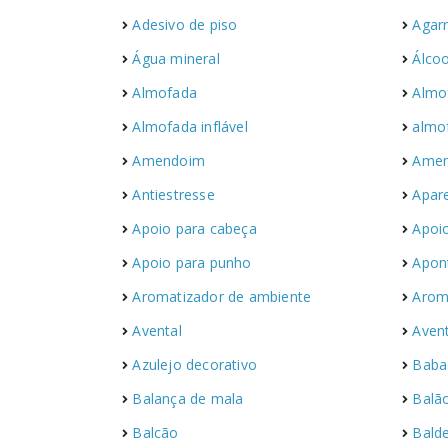
Adesivo de piso
Agar
Água mineral
Álcoo
Almofada
Almo
Almofada inflável
almo
Amendoim
Amen
Antiestresse
Apar
Apoio para cabeça
Apoio
Apoio para punho
Apon
Aromatizador de ambiente
Arom
Avental
Aven
Azulejo decorativo
Baba
Balança de mala
Balã
Balcão
Bald