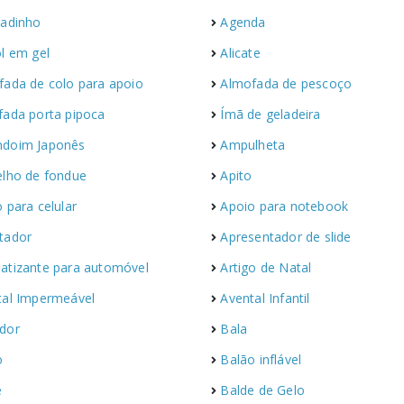
radinho
Agenda
l em gel
Alicate
fada de colo para apoio
Almofada de pescoço
fada porta pipoca
Ímã de geladeira
doim Japonês
Ampulheta
elho de fondue
Apito
 para celular
Apoio para notebook
tador
Apresentador de slide
atizante para automóvel
Artigo de Natal
tal Impermeável
Avental Infantil
dor
Bala
o
Balão inflável
e
Balde de Gelo