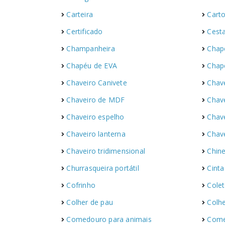
Carteira
Carto
Certificado
Cest
Champanheira
Chap
Chapéu de EVA
Chap
Chaveiro Canivete
Chave
Chaveiro de MDF
Chave
Chaveiro espelho
Chav
Chaveiro lanterna
Chave
Chaveiro tridimensional
Chine
Churrasqueira portátil
Cinta
Cofrinho
Cole
Colher de pau
Colh
Comedouro para animais
Com