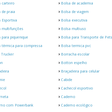
 carteiro
Bolsa de academia
 de praia
Bolsa de viagem
 Esportiva
Bolsa executiva
a multifunções
Bolsa multiuso
 para piquenique
Bolsa para Transporte de Pet
a térmica para compressa
Bolsa termica pvc
 Trucker
Borracha escolar
on
Botton espelho
adeira
Braçadeira para celular
nie
Cabide
ecol
Cachecol esportivo
rneta
Caderno
rno com Powerbank
Caderno ecológico