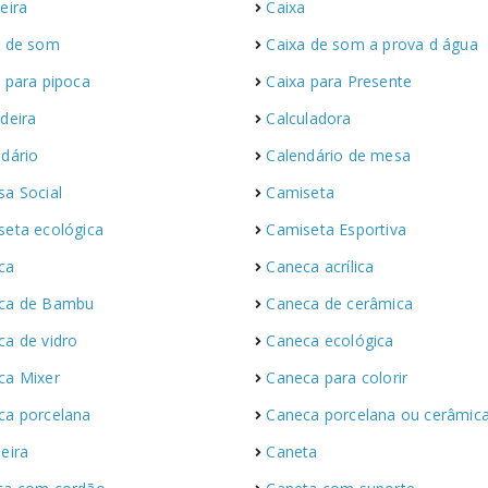
eira
Caixa
a de som
Caixa de som a prova d água
 para pipoca
Caixa para Presente
deira
Calculadora
dário
Calendário de mesa
sa Social
Camiseta
seta ecológica
Camiseta Esportiva
ca
Caneca acrílica
ca de Bambu
Caneca de cerâmica
ca de vidro
Caneca ecológica
ca Mixer
Caneca para colorir
ca porcelana
Caneca porcelana ou cerâmica ou 
eira
Caneta