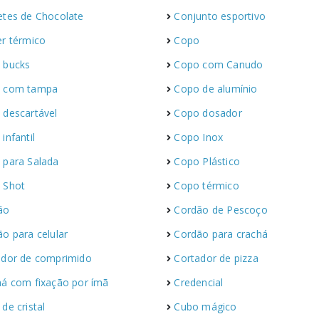
etes de Chocolate
Conjunto esportivo
er térmico
Copo
 bucks
Copo com Canudo
 com tampa
Copo de alumínio
 descartável
Copo dosador
infantil
Copo Inox
 para Salada
Copo Plástico
 Shot
Copo térmico
ão
Cordão de Pescoço
o para celular
Cordão para crachá
ador de comprimido
Cortador de pizza
há com fixação por ímã
Credencial
de cristal
Cubo mágico