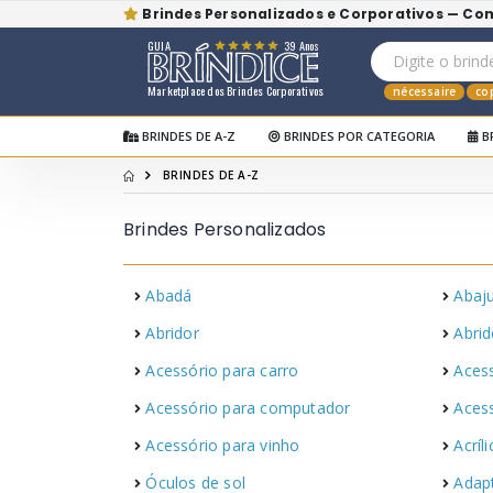
Brindes Personalizados e Corporativos — Co
GUIA
39 Anos
Marketplace dos Brindes Corporativos
nécessaire
co
BRINDES DE A-Z
BRINDES POR CATEGORIA
B
BRINDES DE A-Z
Brindes Personalizados
Abadá
Abaj
Abridor
Abrid
Acessório para carro
Acess
Acessório para computador
Acess
Acessório para vinho
Acríl
Óculos de sol
Adap