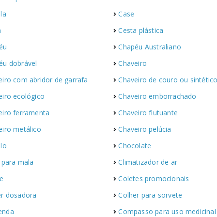
la
Case
a
Cesta plástica
éu
Chapéu Australiano
éu dobrável
Chaveiro
iro com abridor de garrafa
Chaveiro de couro ou sintétic
iro ecológico
Chaveiro emborrachado
eiro ferramenta
Chaveiro flutuante
iro metálico
Chaveiro pelúcia
lo
Chocolate
 para mala
Climatizador de ar
te
Coletes promocionais
er dosadora
Colher para sorvete
enda
Compasso para uso medicinal