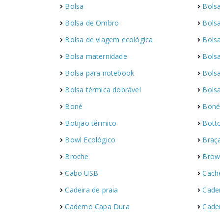
Bolsa
Bolsa
Bolsa de Ombro
Bolsa
Bolsa de viagem ecológica
Bolsa
Bolsa maternidade
Bols
Bolsa para notebook
Bolsa
Bolsa térmica dobrável
Bols
Boné
Boné
Botijão térmico
Bott
Bowl Ecológico
Braç
Broche
Brow
Cabo USB
Cach
Cadeira de praia
Cade
Caderno Capa Dura
Cade