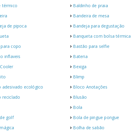
e térmico
Baldinho de praia
eira
Bandeira de mesa
eja de pipoca
Bandeja para degustação
ueta
Banqueta com bolsa térmica
 para copo
Bastão para selfie
o inflaveis
Bateria
 Cooler
Bexiga
ito
Blimp
o adesivado ecológico
Bloco Anotações
 reciclado
Blusão
Bola
de golf
Bola de pingue pongue
 mágica
Bolha de sabão