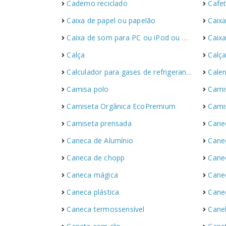
Caderno reciclado
Cafet
Caixa de papel ou papelão
Caix
Caixa de som para PC ou iPod ou MP3
Caixa
Calça
Calça
Calculador para gases de refrigerantes
Calen
Camisa polo
Cami
Camiseta Orgânica EcoPremium
Cami
Camiseta prensada
Cane
Caneca de Alumínio
Cane
Caneca de chopp
Cane
Caneca mágica
Cane
Caneca plástica
Cane
Caneca termossensível
Canel