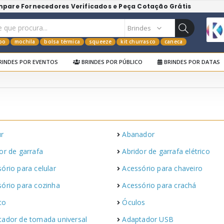
mpare Fornecedores Verificados e Peça Cotação Grátis
po
mochila
bolsa térmica
squeeze
kit churrasco
caneca
RINDES POR EVENTOS
BRINDES POR PÚBLICO
BRINDES POR DATAS
ur
Abanador
or de garrafa
Abridor de garrafa elétrico
ório para celular
Acessório para chaveiro
ório para cozinha
Acessório para crachá
ico
Óculos
tador de tomada universal
Adaptador USB