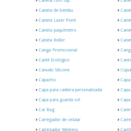
Caneta com clip
Cane
Caneta de bambu
Cane
Caneta Laser Point
Cane
Caneta paquímetro
Cane
Caneta Roller
Cane
Canga Promocional
Cang
Cantil Ecológico
Cant
Canudo Silicone
Cúpu
Capacho
Capa
Capa para cadeira personalizada
Capa 
Capa para guarda sol
Capa
Car Bag
Cari
Carregador de celular
Carre
Carregador Wireless
Carri