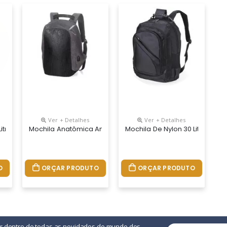
Ver + Detalhes
Ver + Detalhes
 Água Com Bolso Frontal E Entrada Para Fones De Ouvido.
 Litros Com Três Compartimentos, Sendo O Principal Com Bolso Para N
Mochila Anatômica Antifurto De 29 Litros Em Poliéster Re
Mochila De Nylon 30 Litros C
O
ORÇAR PRODUTO
ORÇAR PRODUTO
or dentro de todas as novidades do mundo dos