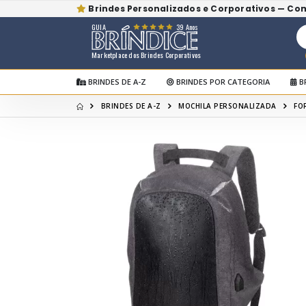
Brindes Personalizados e Corporativos — Co
GUIA
39 Anos
Marketplace dos Brindes Corporativos
BRINDES DE A-Z
BRINDES POR CATEGORIA
B
BRINDES DE A-Z
MOCHILA PERSONALIZADA
FO