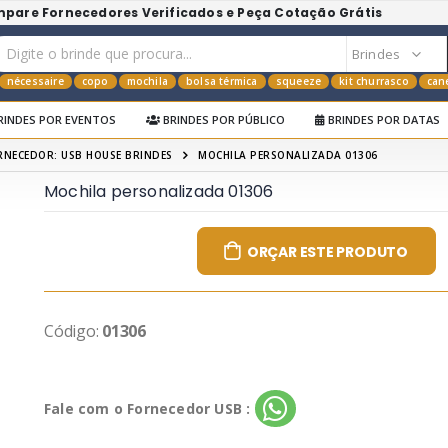
mpare Fornecedores Verificados e Peça Cotação Grátis
nécessaire
copo
mochila
bolsa térmica
squeeze
kit churrasco
can
RINDES POR EVENTOS
BRINDES POR PÚBLICO
BRINDES POR DATAS
RNECEDOR: USB HOUSE BRINDES
MOCHILA PERSONALIZADA 01306
Mochila personalizada 01306
ORÇAR ESTE PRODUTO
Código:
01306
Fale com o Fornecedor USB :