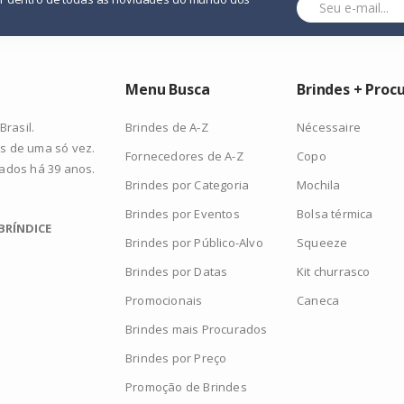
Menu Busca
Brindes + Proc
Brindes de A-Z
Nécessaire
rasil.
s de uma só vez.
Fornecedores de A-Z
Copo
zados há 39 anos.
Brindes por Categoria
Mochila
Brindes por Eventos
Bolsa térmica
BRÍNDICE
Brindes por Público-Alvo
Squeeze
Brindes por Datas
Kit churrasco
Promocionais
Caneca
Brindes mais Procurados
Brindes por Preço
Promoção de Brindes