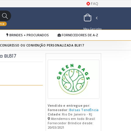
FAQ
eca
Meu Carrinho
BRINDES + PROCURADOS
FORNECEDORES DE A-Z
de Orçamentos
 CONGRESSO OU CONVENÇÃO PERSONALIZADA BL817
a BL817
Vendido e entregue por:
Fornecedor:
Bolsas TendÊncia
Cidade:
Rio De Janeiro - RJ
Atendemos em todo Brasil
Fornecedor Bríndice desde:
20/03/2021