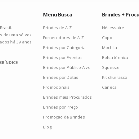
Menu Busca
Brindes + Proc
Brindes de A-Z
Nécessaire
rasil.
s de uma só vez.
Fornecedores de A-Z
Copo
zados há 39 anos.
Brindes por Categoria
Mochila
Brindes por Eventos
Bolsa térmica
BRÍNDICE
Brindes por Público-Alvo
Squeeze
Brindes por Datas
Kit churrasco
Promocionais
Caneca
Brindes mais Procurados
Brindes por Preço
Promoção de Brindes
Blog