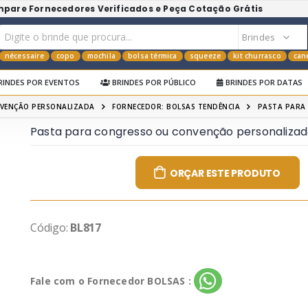
mpare Fornecedores Verificados e Peça Cotação Grátis
nécessaire
copo
mochila
bolsa térmica
squeeze
kit churrasco
can
RINDES POR EVENTOS
BRINDES POR PÚBLICO
BRINDES POR DATAS
VENÇÃO PERSONALIZADA
FORNECEDOR: BOLSAS TENDÊNCIA
PASTA PARA
Pasta para congresso ou convenção personalizad
ORÇAR ESTE PRODUTO
Código:
BL817
Fale com o Fornecedor BOLSAS :