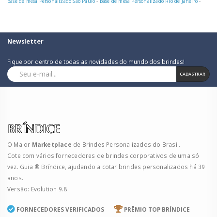
Base de mesa Personalizado São Paulo
-
Base de mesa Personalizado Rio de Janeiro
-
Newsletter
Fique por dentro de todas as novidades do mundo dos brindes!
CADASTRAR
O Maior
Marketplace
de Brindes Personalizados do Brasil.
Cote com vários fornecedores de brindes corporativos de uma só
vez. Guia ® Bríndice, ajudando a cotar brindes personalizados há 39
anos.
Versão: Evolution 9.8
FORNECEDORES VERIFICADOS
PRÊMIO TOP BRÍNDICE