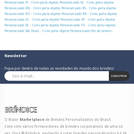
Personalizado PI
-
Cinto porta objetos Personalizado RJ
-
Cinto porta objetos
Personalizado RN
-
Cinto porta objetos Personalizado RS
-
Cinto porta objetos
Personalizado RO
-
Cinto porta objetos Personalizado RR
-
Cinto porta objetos
Personalizado SC
-
Cinto porta objetos Personalizado SP
-
Cinto porta objetos
Personalizado SE
-
Cinto porta objetos Personalizado TO
-
Cinto porta objetos
Personalizado São Paulo
-
Cinto porta objetos Personalizado Rio de Janeiro
-
Newsletter
Fique por dentro de todas as novidades do mundo dos brindes!
CADASTRAR
O Maior
Marketplace
de Brindes Personalizados do Brasil.
Cote com vários fornecedores de brindes corporativos de uma só
vez. Guia ® Bríndice, ajudando a cotar brindes personalizados há 39