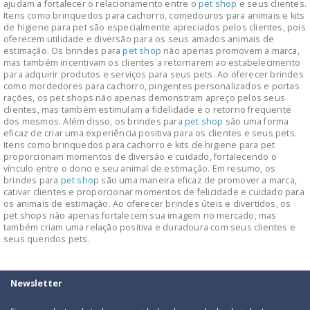
ajudam a fortalecer o relacionamento entre o
pet shop
e seus clientes.
Itens como brinquedos para cachorro, comedouros para animais e kits
de higiene para pet são especialmente apreciados pelos clientes, pois
oferecem utilidade e diversão para os seus amados animais de
estimação. Os brindes para
pet shop
não apenas promovem a marca,
mas também incentivam os clientes a retornarem ao estabelecimento
para adquirir produtos e serviços para seus pets. Ao oferecer brindes
como mordedores para cachorro, pingentes personalizados e portas
rações, os pet shops não apenas demonstram apreço pelos seus
clientes, mas também estimulam a fidelidade e o retorno frequente
dos mesmos. Além disso, os brindes para
pet shop
são uma forma
eficaz de criar uma experiência positiva para os clientes e seus pets.
Itens como brinquedos para cachorro e kits de higiene para pet
proporcionam momentos de diversão e cuidado, fortalecendo o
vínculo entre o dono e seu animal de estimação. Em resumo, os
brindes para
pet shop
são uma maneira eficaz de promover a marca,
cativar clientes e proporcionar momentos de felicidade e cuidado para
os animais de estimação. Ao oferecer brindes úteis e divertidos, os
pet shops não apenas fortalecem sua imagem no mercado, mas
também criam uma relação positiva e duradoura com seus clientes e
seus queridos pets.
Newsletter