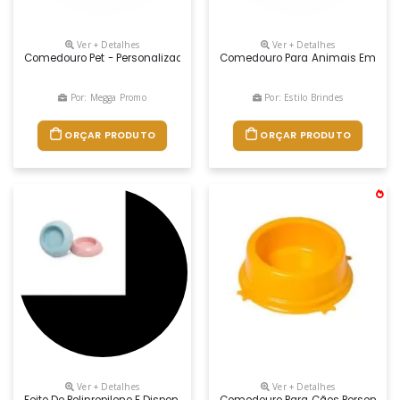
Ver + Detalhes
Ver + Detalhes
Comedouro Pet - Personalizado - Pvc - Medida: 14x14x5
Comedouro Para Animais Em Plast
Por: Megga Promo
Por: Estilo Brindes
ORÇAR PRODUTO
ORÇAR PRODUTO
Ver + Detalhes
Ver + Detalhes
Feito De Polipropileno E Disponível Em Duas Cores Vibrantes, A Tigela
Comedouro Para Cães Personalizad