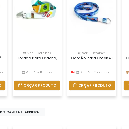
Ver + Detalhes
Ver + Detalhes
á
Cordão Para Crachá, Personalização Em Impressão Digital
CordÃo Para CrachÁ Personal
C
es
Por: Alia Brindes
Por: M J C Personalizados
O
ORÇAR PRODUTO
ORÇAR PRODUTO
KIT CANETA E LAPISEIRA...