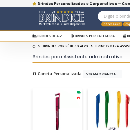
Brindes Personalizados e Corporativos — Co
GUIA
39 Anos
Marketplace dos Brindes Corporativos
nécessaire
co
BRINDES DE A-Z
BRINDES POR CATEGORIA
B
BRINDES POR PÚBLICO ALVO
BRINDES PARA ASSIS
Brindes para Assistente administrativo
Caneta Personalizada
VER MAIS CANETA...