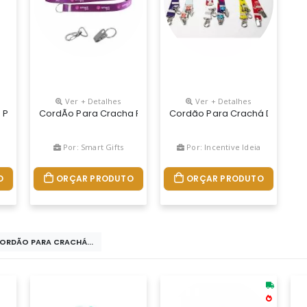
Ver + Detalhes
Ver + Detalhes
inado Acabamento Argola E Roller Clip. Personalizado Com Impressã
Para Celular Em Algodao Reciclado
CordÃo Para Cracha Personalizado
Cordão Para Crachá De 20 Mm,
Por: Smart Gifts
Por: Incentive Ideia
O
ORÇAR PRODUTO
ORÇAR PRODUTO
CORDÃO PARA CRACHÁ...