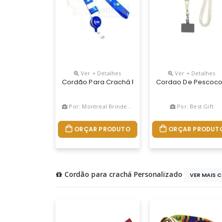
Ver + Detalhes
Ver + Detalhes
Cordão Para Crachá Produzido Em Poliéster Acet
Cordao De Pescoco 
Por: Montreal Brindes Corporativos
Por: Best Gift
ORÇAR PRODUTO
ORÇAR PRODUT
Cordão para crachá Personalizado
VER MAIS 