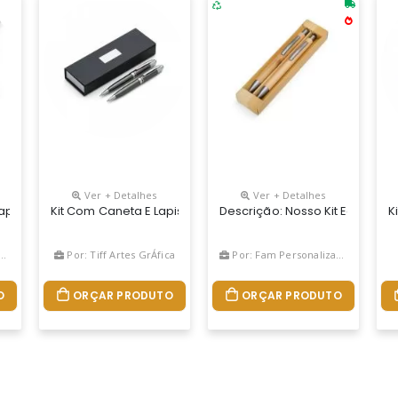
Ver + Detalhes
Ver + Detalhes
icas Em Estojo Metal. Caneta E Lapiseira Possuem Acabamento Brilh
apiseira Metal Personalizado
Kit Com Caneta E Lapiseira Em Estojo De Cartonagem Com Pla
Descrição: Nosso Kit Ecológi
K
Por: Tiff Artes GrÁfica
Por: Fam PersonalizaÇÕes
O
ORÇAR PRODUTO
ORÇAR PRODUTO