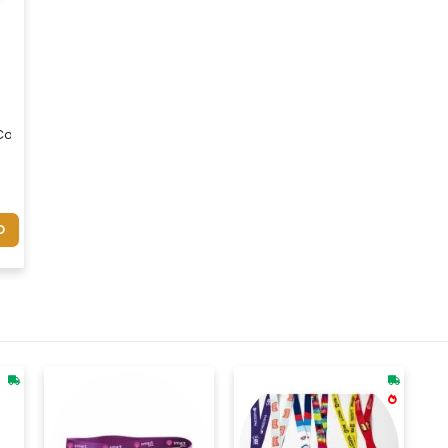
adrado Personalizado Com Impressão Uv** É Um Brinde Elegante E Su
 Com Detalhe Circular De Bambu. Acompanha Estojo De Papel
a
O