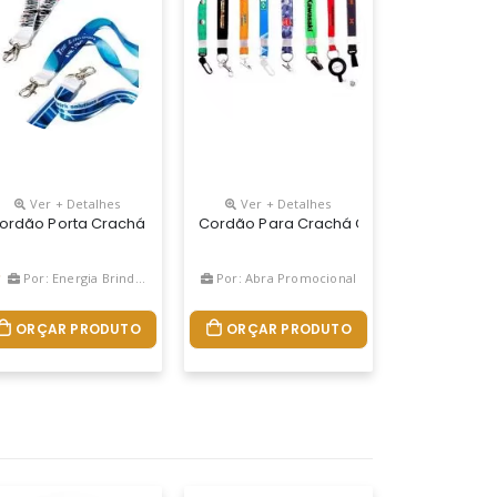
Ver + Detalhes
Ver + Detalhes
. Tamanho De Sua Preferência
izado
ordão Porta Crachá
Cordão Para Crachá Com Terminal A De
Por: Energia Brindes
Por: Abra Promocional
ORÇAR PRODUTO
ORÇAR PRODUTO