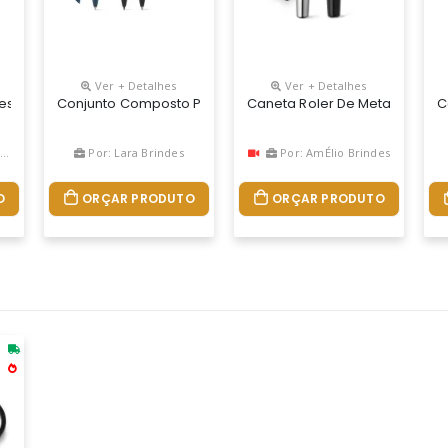
Ver + Detalhes
Ver + Detalhes
ira Touch Screen E Limpador De Tela. Carga Esferográfica Azul E A
es Verde, Amarelo, Azul E Vermelho, A Caneta Plástica Para Dar De B
Conjunto Composto Por Uma Esferográfica E Uma Caneta Se
Caneta Roler De Metal Com 
C
Por: Lara Brindes
Por: AmÉlio Brindes
O
ORÇAR PRODUTO
ORÇAR PRODUTO