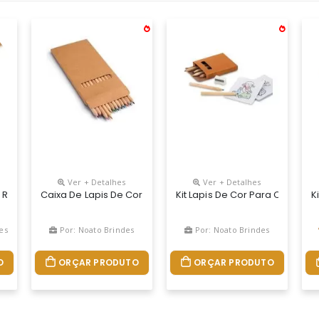
Ver + Detalhes
Ver + Detalhes
t Reciclado Com 6 Mini Lápis De Cor. Produto Certificado De Acordo 
Caixa De Lapis De Cor Para Brindes, Com 12 Unidades De L
Kit Lapis De Cor Para Colorir
K
es
Por: Noato Brindes
Por: Noato Brindes
O
ORÇAR PRODUTO
ORÇAR PRODUTO