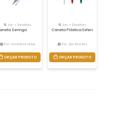
Ver + Detalhes
Ver + Detalhes
cionamento Por Rotação.
rinde Possui Carga De Tinta Para Até 2 Km De Escrita.
m Tinta, Ambas Em Alumínio 94% Reciclado. A Esferográfica Tem Es
Tampa E Embalagem De Veludo.
aneta Seringa
Caneta Plástica Esferográfica Retrátil Esc
Por: Incentive Ideia
Por: Jbx Brindes
ORÇAR PRODUTO
ORÇAR PRODUTO