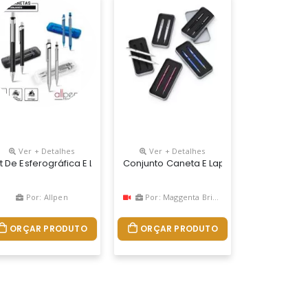
Ver + Detalhes
Ver + Detalhes
ante, Carga Esferográfica Azul De 1.0mm E Acionamento Por Rotação.
ca Central Para Personalização. Clip Metal E Anel Central Possui: 
co De Caneta E Lapiseira De Bambu É Excelente Para Quem Busca Um 
it De Esferográfica E Lapiseira. Alumínio. Esferográfica: 1,5km De Escri
Conjunto Caneta E Lapiseira Metal Perso
Por: Allpen
Por: Maggenta Brindes
ORÇAR PRODUTO
ORÇAR PRODUTO