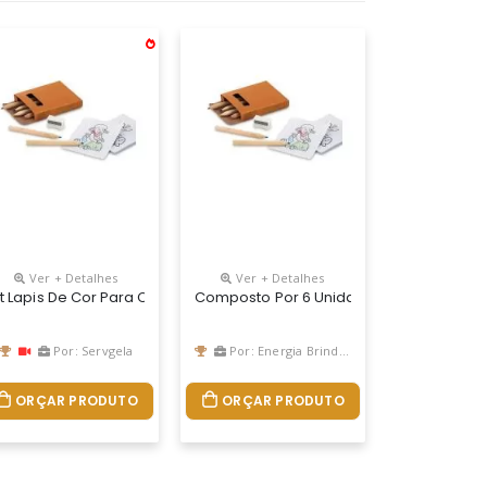
Ver + Detalhes
Ver + Detalhes
Com A Portaria Inmetro Nº423 De 8/out/2021. 45 X 90 X 9 Mm
ápis Coloridos, A Caixa De Lápis De Cor Para Brindes É O Produto 
 Personalizado, Composto Por 6 Unidade De Lápis, 15 Cartões Para C
it Lapis De Cor Para Colorir Personalizado
Composto Por 6 Unidade De Lápis, 15 Ca
Por: Servgela
Por: Energia Brindes
ORÇAR PRODUTO
ORÇAR PRODUTO