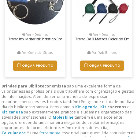
Ver + Detalhes
Ver + Detalhes
Trena1m. Material: Plástico Emborrachado Com Etiqueta
Trena De 3 Metros Colorida Embor
Por: Comercial Sisters
Por: Wdc Brindes
ORÇAR PRODUTO
ORÇAR PRODUTO
Brindes para Biblioteconomista
são uma excelente forma de
valorizar esses profissionais que trabalham com organização e gestão
de informações. Além de ser uma maneira de expressar
reconhecimento, esses brindes também têm grande utilidade no dia a
dia do biblioteconomista. Itens como o
Kit
agenda
,
Kit
cadernos
e
Kit
caneta
são extremamente práticos e ajudam na organização das
atividades profissionais. O
Moleskine
também é uma excelente
opção, oferecendo uma maneira elegante de anotar informações
importantes de forma eficiente. Além de itens de escrita, a
Calculadora
é uma
ferramenta
essencial para quem lida com números