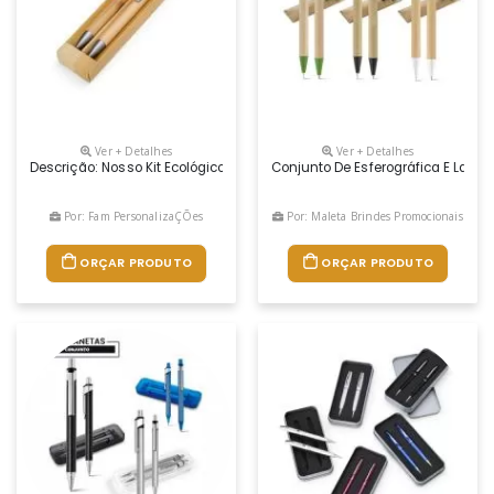
Ver + Detalhes
Ver + Detalhes
Descrição: Nosso Kit Ecológico De Caneta E Lapiseira De Bambu É Exc
Conjunto De Esferográfica E Lapise
Por: Fam PersonalizaÇÕes
Por: Maleta Brindes Promocionais
ORÇAR PRODUTO
ORÇAR PRODUTO