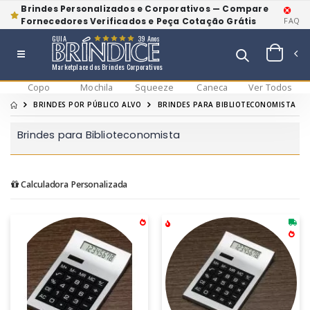
Brindes Personalizados e Corporativos — Compare
Fornecedores Verificados e Peça Cotação Grátis
FAQ
GUIA
39 Anos
Marketplace dos Brindes Corporativos
Copo
Mochila
Squeeze
Caneca
Ver Todos
BRINDES POR PÚBLICO ALVO
BRINDES PARA BIBLIOTECONOMISTA
Brindes para Biblioteconomista
Calculadora Personalizada