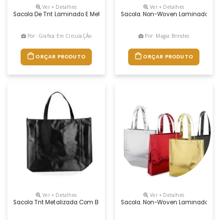
Ver + Detalhes
Ver + Detalhes
Sacola De Tnt Laminado E Metalizado Diversas Cores E Tamanhos
Sacola. Non-Woven Laminado: 90 
Por: Grafica Em CirculaÇÃo
Por: Magia Brindes
ORÇAR PRODUTO
ORÇAR PRODUTO
Ver + Detalhes
Ver + Detalhes
Sacola Tnt Metalizada Com Botão. Confeccionado Em Tnt Com Revestime
Sacola. Non-Woven Laminado Pers