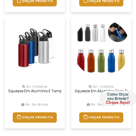
ORÇAR PRODUTO
ORÇAR PRODUTO
Ver + Detalhes
Ver + Detalhes
Squeeze Em Alumínio E Tampa Pp, Com Bico De Canudo Flip E Canudo Fle
Squeeze Em Alumínio Com Tampa E
Como Orçar
seu Brinde?
Clique Aqui!
Por: Jbx Brindes
Por: Wxz Brindes
ORÇAR PRODUTO
ORÇAR PRODUTO