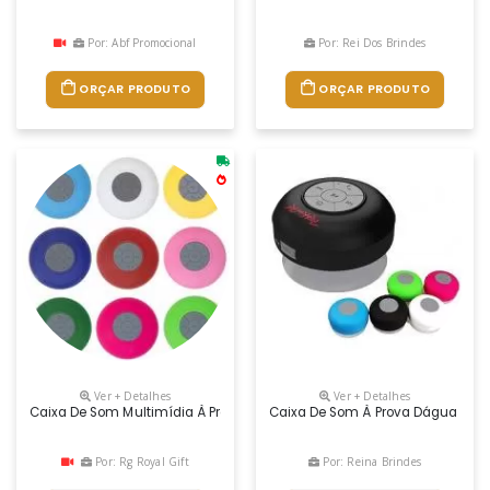
Por: Abf Promocional
Por: Rei Dos Brindes
ORÇAR PRODUTO
ORÇAR PRODUTO
Ver + Detalhes
Ver + Detalhes
Caixa De Som Multimídia À Prova D’Água Emborrachada Com Ventosa(pod
Caixa De Som À Prova Dágua Emb
Por: Rg Royal Gift
Por: Reina Brindes