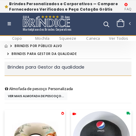
Brindes Personalizados e Corporativos — Compare
Fornecedores Verificados e Peça Cotação Grátis
FAQ
GUIA
39 Anos
Marketplace dos Brindes Corporativos
Copo
Mochila
Squeeze
Caneca
Ver Todos
BRINDES POR PÚBLICO ALVO
BRINDES PARA GESTOR DA QUALIDADE
Brindes para Gestor da qualidade
Almofada de pescoço Personalizada
VER MAIS ALMOFADA DE PESCOÇO...