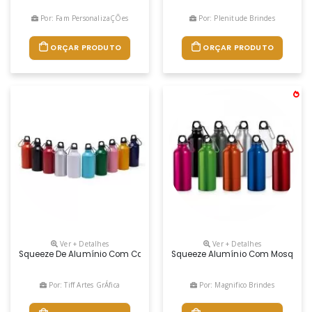
Por: Fam PersonalizaÇÕes
Por: Plenitude Brindes
ORÇAR PRODUTO
ORÇAR PRODUTO
Ver + Detalhes
Ver + Detalhes
Squeeze De Alumínio Com Capacidade De 420ml Com Tampa Plástic
Squeeze Alumínio Com Mosquetão C
Por: Tiff Artes GrÁfica
Por: Magnifico Brindes