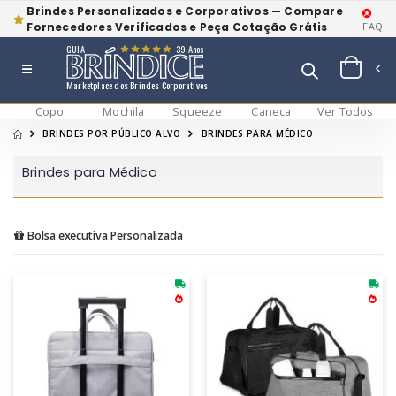
Brindes Personalizados e Corporativos — Compare
Fornecedores Verificados e Peça Cotação Grátis
FAQ
GUIA
39 Anos
Marketplace dos Brindes Corporativos
Copo
Mochila
Squeeze
Caneca
Ver Todos
BRINDES POR PÚBLICO ALVO
BRINDES PARA MÉDICO
Brindes para Médico
Bolsa executiva Personalizada