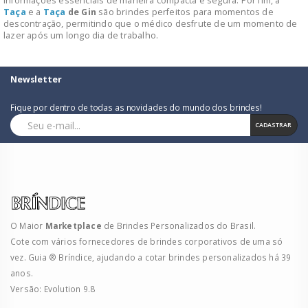
informações essenciais de maneira compacta e segura. Por fim, a
Taça
e a
Taça
de Gin
são brindes perfeitos para momentos de
descontração, permitindo que o médico desfrute de um momento de
lazer após um longo dia de trabalho.
Newsletter
Fique por dentro de todas as novidades do mundo dos brindes!
CADASTRAR
O Maior
Marketplace
de Brindes Personalizados do Brasil.
Cote com vários fornecedores de brindes corporativos de uma só
vez. Guia ® Bríndice, ajudando a cotar brindes personalizados há 39
anos.
Versão: Evolution 9.8