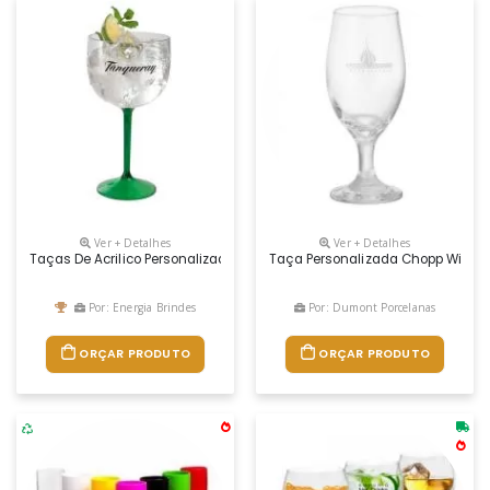
Ver + Detalhes
Ver + Detalhes
Taças De Acrilico Personalizadas
Taça Personalizada Chopp Windso
Por: Energia Brindes
Por: Dumont Porcelanas
ORÇAR PRODUTO
ORÇAR PRODUTO