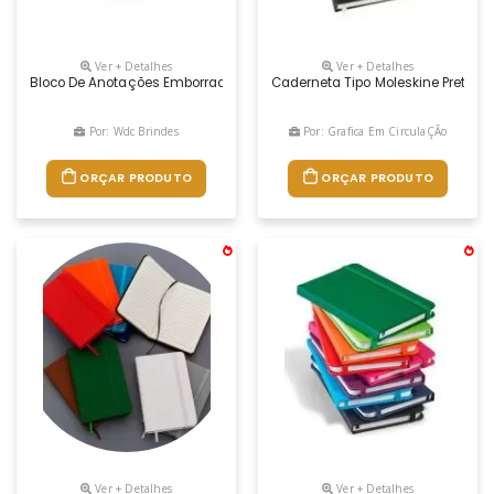
Ver + Detalhes
Ver + Detalhes
Bloco De Anotações Emborrachado. 96 Folhas Amarelas Sem Pauta, Sup
Caderneta Tipo Moleskine Preto C
Por: Wdc Brindes
Por: Grafica Em CirculaÇÃo
ORÇAR PRODUTO
ORÇAR PRODUTO
Ver + Detalhes
Ver + Detalhes