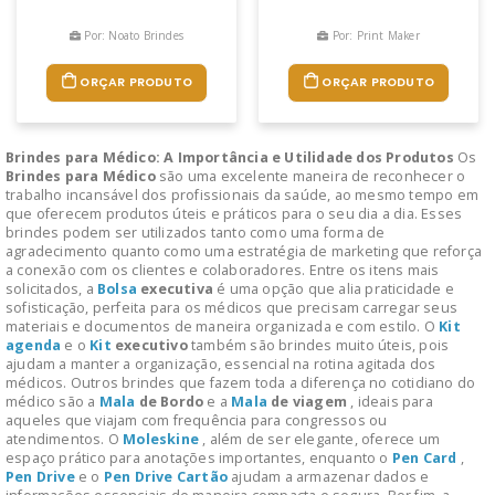
Por: Noato Brindes
Por: Print Maker
ORÇAR PRODUTO
ORÇAR PRODUTO
Brindes para Médico: A Importância e Utilidade dos Produtos
Os
Brindes para Médico
são uma excelente maneira de reconhecer o
trabalho incansável dos profissionais da saúde, ao mesmo tempo em
que oferecem produtos úteis e práticos para o seu dia a dia. Esses
brindes podem ser utilizados tanto como uma forma de
agradecimento quanto como uma estratégia de marketing que reforça
a conexão com os clientes e colaboradores. Entre os itens mais
solicitados, a
Bolsa
executiva
é uma opção que alia praticidade e
sofisticação, perfeita para os médicos que precisam carregar seus
materiais e documentos de maneira organizada e com estilo. O
Kit
agenda
e o
Kit
executivo
também são brindes muito úteis, pois
ajudam a manter a organização, essencial na rotina agitada dos
médicos. Outros brindes que fazem toda a diferença no cotidiano do
médico são a
Mala
de Bordo
e a
Mala
de viagem
, ideais para
aqueles que viajam com frequência para congressos ou
atendimentos. O
Moleskine
, além de ser elegante, oferece um
espaço prático para anotações importantes, enquanto o
Pen Card
,
Pen Drive
e o
Pen Drive
Cartão
ajudam a armazenar dados e