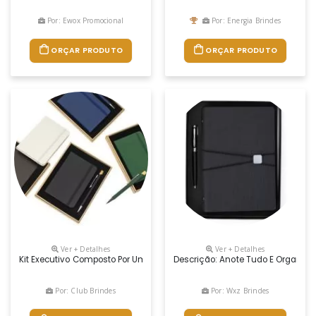
Por: Ewox Promocional
Por: Energia Brindes
ORÇAR PRODUTO
ORÇAR PRODUTO
Ver + Detalhes
Ver + Detalhes
Kit Executivo Composto Por Uma Caderneta E Uma Caneta. A Caderneta
Descrição: Anote Tudo E Organize
Por: Club Brindes
Por: Wxz Brindes