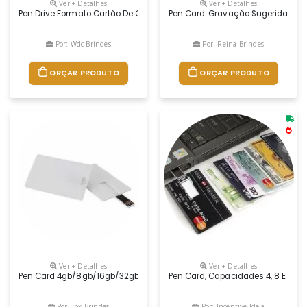
Ver + Detalhes
Ver + Detalhes
Pen Drive Formato Cartão De Credito (pen Card). Personalização Digita
Pen Card. Gravação Sugerida Em D
Por: Wdc Brindes
Por: Reina Brindes
ORÇAR PRODUTO
ORÇAR PRODUTO
Ver + Detalhes
Ver + Detalhes
Pen Card 4gb/8gb/16gb/32gb
Pen Card, Capacidades 4, 8 E 16 G
Por: Jbx Brindes
Por: Incentive Ideia