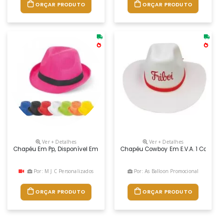
ORÇAR PRODUTO
ORÇAR PRODUTO
Ver + Detalhes
Ver + Detalhes
Chapéu Em Pp, Disponível Em Várias Cores. Fita Não Incluída. Tamanho
Chapéu Cowboy Em E.v.a. 1 Cor De 
Por: M J C Personalizados
Por: As Balloon Promocional
ORÇAR PRODUTO
ORÇAR PRODUTO