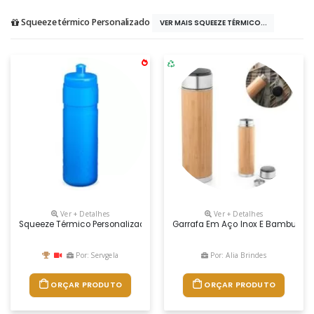
Squeeze térmico Personalizado
VER MAIS SQUEEZE TÉRMICO...
Ver + Detalhes
Ver + Detalhes
Squeeze Térmico Personalizado 500 Ml, Design Moderno E Fabricado Com
Garrafa Em Aço Inox E Bambu De P
Por: Servgela
Por: Alia Brindes
ORÇAR PRODUTO
ORÇAR PRODUTO