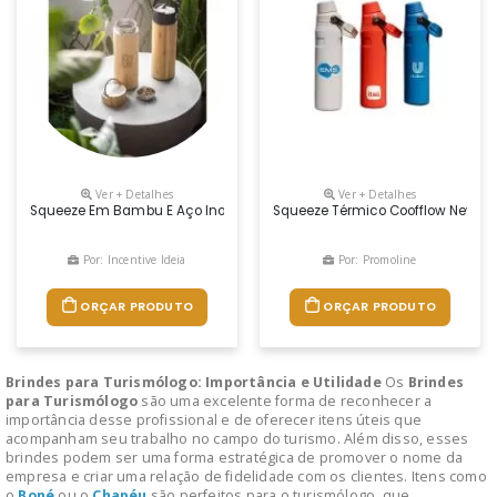
Ver + Detalhes
Ver + Detalhes
Squeeze Em Bambu E Aço Inox, Com Parede Dupla Isolada A Vácuo E Infus
Squeeze Térmico Coofflow New Mod
Por: Incentive Ideia
Por: Promoline
ORÇAR PRODUTO
ORÇAR PRODUTO
Brindes para Turismólogo: Importância e Utilidade
Os
Brindes
para Turismólogo
são uma excelente forma de reconhecer a
importância desse profissional e de oferecer itens úteis que
acompanham seu trabalho no campo do turismo. Além disso, esses
brindes podem ser uma forma estratégica de promover o nome da
empresa e criar uma relação de fidelidade com os clientes. Itens como
o
Boné
ou o
Chapéu
são perfeitos para o turismólogo, que