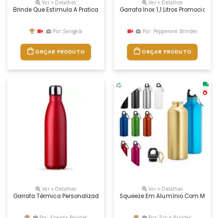
Ver + Detalhes
Ver + Detalhes
Brinde Que Estimula A Pratica De Atividades Físicas A Garrafa Squeeze
Garrafa Inox 1,1 Litros Promocional
Por: Servgela
Por: Pepperone Brindes
ORÇAR PRODUTO
ORÇAR PRODUTO
Ver + Detalhes
Ver + Detalhes
Garrafa Térmica Personalizada Com Pintura Fosca
Squeeze Em Alumínio Com Mosque
Por: Energia Brindes
Por: Totus Brindes