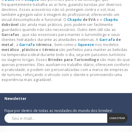
frequentemente trabalha ao ar livre, guiando turistas por diversos
destinos. Esses acessórios não só protegem contra o sol, mas
também agregam valor à imagem do profissional, oferecendo um
visual descomplicado e funcional. O
Chapéu
de EVA
e o
Chapéu
dobrável
são ainda mais práticos, pois podem ser facilmente
guardados quando não são necessários. Outro item útil são as
Garrafas
, que são essenciais para manter o turismólogo e seus
clientes hidratados durante as atividades externas. A
Garrafa
de
metal
, a
Garrafa
térmica
, bem como o
Squeeze
nos modelos
metálico
,
plástico
e
térmico
são perfeitos para manter as bebidas
na temperatura ideal durante todo o dia, seja em passeios turísticos
ou viagens longas. Esses
Brindes para Turismólogo
são mais do que
apenas presentes. Eles auxiliam no trabalho diário, oferecem conforto
e praticidade, e podem ser personalizadas com a marca de empresas
de turismo, reforçando o vínculo com o cliente e promovendo uma
experiência mais agradável.
Newsletter
Fique por dentro de todas as novidades do mundo dos brindes!
CADASTRAR