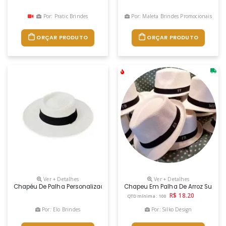
Por: Pratic Brindes
Por: Maleta Brindes Promocionais
ORÇAR PRODUTO
ORÇAR PRODUTO
Ver + Detalhes
Ver + Detalhes
Chapéu De Palha Personalizado É A Escolha Perfeita! Com Estilo, Prot
Chapeu Em Palha De Arroz Sustent
R$ 18.20
QTD mínima: 100
Por: Elo Brindes
Por: Silko Design