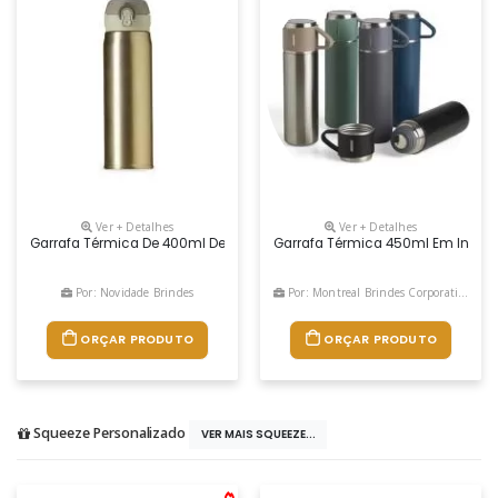
Ver + Detalhes
Ver + Detalhes
Garrafa Térmica De 400ml De Inox Colorida Com Botão E Válvula Para 
Garrafa Térmica 450ml Em Inox C
Por: Novidade Brindes
Por: Montreal Brindes Corporativos
ORÇAR PRODUTO
ORÇAR PRODUTO
Squeeze Personalizado
VER MAIS SQUEEZE...