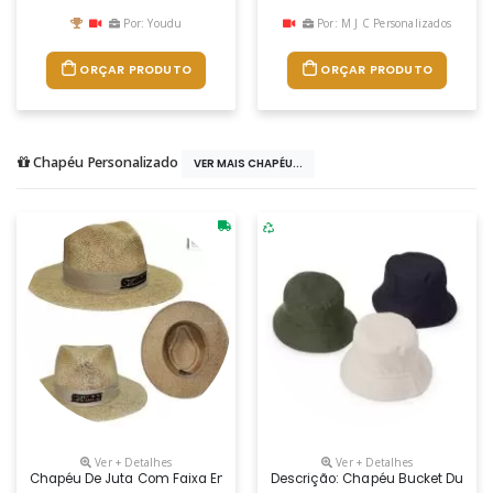
Por: Youdu
Por: M J C Personalizados
ORÇAR PRODUTO
ORÇAR PRODUTO
Chapéu Personalizado
VER MAIS CHAPÉU...
Ver + Detalhes
Ver + Detalhes
Chapéu De Juta Com Faixa Em Brim, Nos Modelos Sem Foro, Debruado,
Descrição: Chapéu Bucket Dupla F