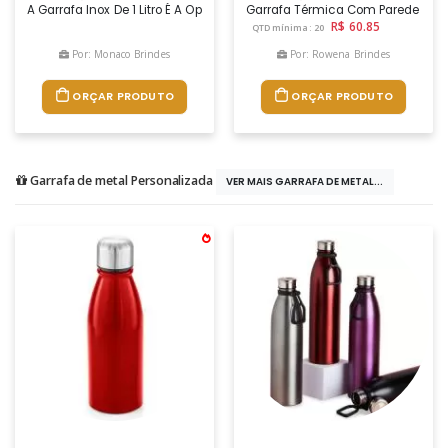
A Garrafa Inox De 1 Litro É A Opção Perfeita Para Quem Precisa De Prat
Garrafa Térmica Com Parede Dupla
R$ 60.85
QTD mínima: 20
Por: Monaco Brindes
Por: Rowena Brindes
ORÇAR PRODUTO
ORÇAR PRODUTO
Garrafa de metal Personalizada
VER MAIS GARRAFA DE METAL...