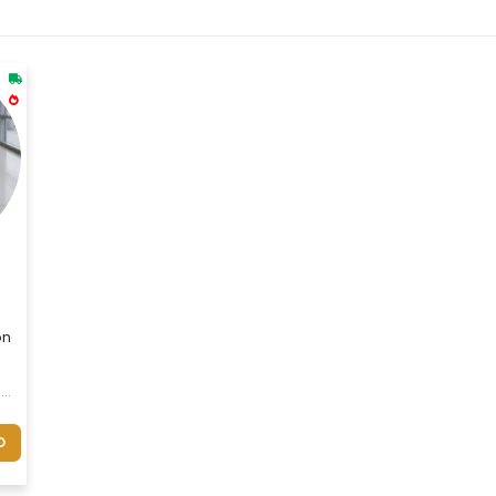
o Digital Total A Capa De Mala Personalizada Tamanho P É A Escolh
alizada Tamanho M – Impressão Digital Total A Capa De Mala Person
o
O