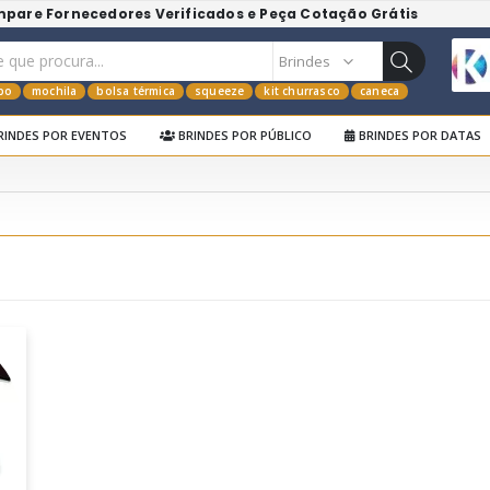
mpare Fornecedores Verificados e Peça Cotação Grátis
po
mochila
bolsa térmica
squeeze
kit churrasco
caneca
RINDES POR EVENTOS
BRINDES POR PÚBLICO
BRINDES POR DATAS