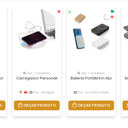
Ver + Detalhes
Ver + Detalhes
pacidade De 5'000 Mah E Tempo De Vida ? 300 Ciclos. Esta Bateria 
rsonalizada Para Smartphone
Carregador Personalizado Sem Fio Para Celular, Ele Possu
Bateria Portátil Em Abs 100% 
B
Por: Servgela
Por: Incentive Ideia
O
ORÇAR PRODUTO
ORÇAR PRODUTO