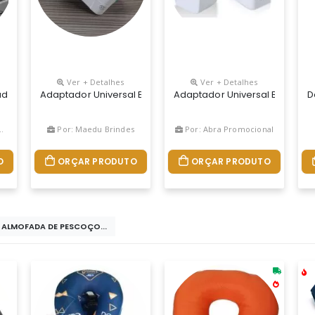
Ver + Detalhes
Ver + Detalhes
to Rapido
 Universal, Portas: 4 Usb-A, 1 Usb-C, Homologado Anatel, Testado
Adaptador Universal Branco Em Plástico Resistente.possui
Adaptador Universal Branco Em
D
Por: Maedu Brindes
Por: Abra Promocional
O
ORÇAR PRODUTO
ORÇAR PRODUTO
S ALMOFADA DE PESCOÇO...