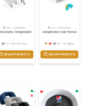
Ver + Detalhes
Ver + Detalhes
 E Aprovado Por LaboratÓrios Credenciados, Sistema De ProteÇÃo Co
 Plug Europe: Para Uso Basta Puxar A Tomada Cental, Para Guardar 
 Plástico Resistente.possui Plug Europe: Para Uso Basta Puxar A T
escrição: Adaptador Universal Branco Em Plástico Resistente.possu
Adaptador Usb Personalizado Com Car
Por: Wxz Brindes
Por: Servgela
ORÇAR PRODUTO
ORÇAR PRODUTO