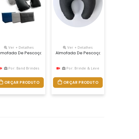
Ver + Detalhes
Ver + Detalhes
 | Bolsa: 175 X 115 Mm
o De Fibra Siliconada Acabamento Com Zíper Invisível E Botão Par
da Em Microfibra Com Enchimento Em Fibra Siliconada. Produzidas 
lmofada De Pescoço Inflável Em Pvc Aveludado. Fornecida Em Bolsa. V
Almofada De Pescoço Personalizada, Des
Por: Band Brindes
Por: Brinde & Leve
ORÇAR PRODUTO
ORÇAR PRODUTO