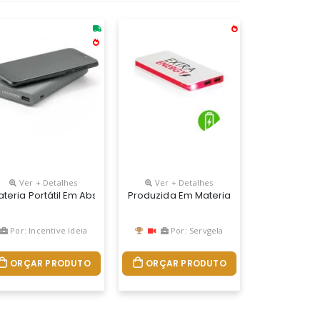
Ver + Detalhes
Ver + Detalhes
Portátil Torna-Se Muito Prática Para O Dia A Dia, Uma Vez Que Pe
i Luz Ambiente Azul, Vermelho E Verde E Tecnologia Qi. Compatíve
Reciclado. Tem Capacidade De 10.000 Mah E Tempo De Vida ? 300 Ciclo
ateria Portátil Em Abs Com Acabamento Emborrachado Que Permite O 
Produzida Em Material Resistente De Alt
Por: Incentive Ideia
Por: Servgela
ORÇAR PRODUTO
ORÇAR PRODUTO