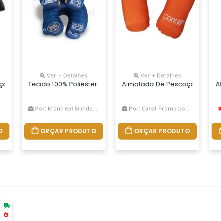
Ver + Detalhes
Ver + Detalhes
ornecida Em Bolsa. Vazio: 425 X 275 Mm | Bolsa: 175 X 115 Mm
 Inflável Em Pvc Aveludado. Fornecida Em Bolsa. Vazio: 425 X 275 Mm
Tecido 100% Poliéster Impressão Em Sublimação Enchiment
Almofada De Pescoço, Produzi
A
Por: Montreal Brindes Corporativos
Por: Canal Promocional
O
ORÇAR PRODUTO
ORÇAR PRODUTO