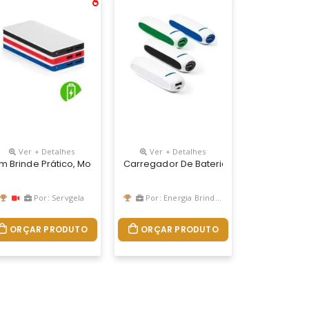
Ver + Detalhes
Ver + Detalhes
ão Personalizado
m Brinde Prático, Moderno, Com Excelente Custo Benefício E Grande 
Carregador De Bateria Portátil Para Cel
Por: Servgela
Por: Energia Brindes
ORÇAR PRODUTO
ORÇAR PRODUTO