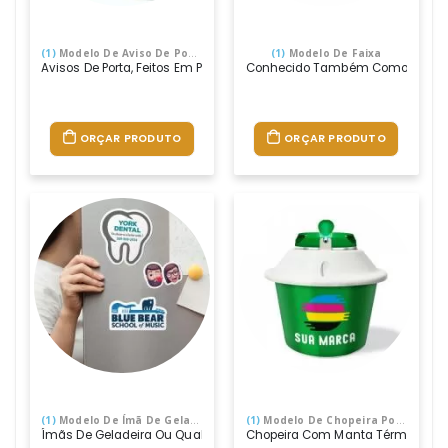
(1)
Modelo De Aviso De Porta
(1)
Modelo De Faixa
Avisos De Porta, Feitos Em Pvc 1mm, Cortados Na Laser E Impressos
Conhecido Também Como: Braçadeira
ORÇAR PRODUTO
ORÇAR PRODUTO
(1)
Modelo De Ímã De Geladeira
(1)
Modelo De Chopeira Portátil
Ímãs De Geladeira Ou Qualquer Superfície Metálica, Feitos De Psai 2
Chopeira Com Manta Térmica, Para 