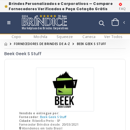
Brindes Personalizados e Corporativos — Compare
Fornecedores Verificados e Peça Cotação Grátis
FAQ
GUIA
39 Anos
Marketplace dos Brindes Corporativos
Copo
Mochila
Squeeze
Caneca
Ver Todos
FORNECEDORES DE BRINDES DE A-Z
BEEK GEEK S STUFF
Beek Geek S Stuff
Vendido e entregue por:
Fornecedor:
Beek Geek S Stuff
Cidade:
RibeirÃo Preto - SP
Fornecedor Bríndice desde: 20/03/2021
Atendemos em todo Brasil