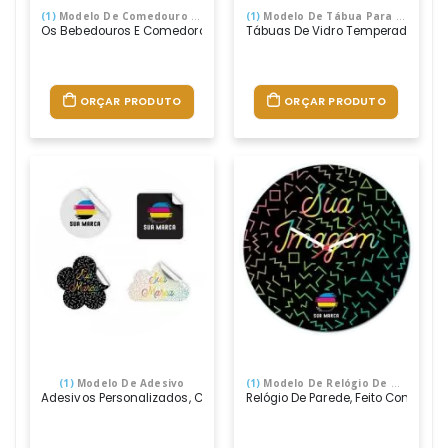
(1)
Modelo De Comedouro Para Animais
(1)
Modelo De Tábua Para Carne De Vidro Ou Acrílico
Os Bebedouros E Comedoros Servem Água E Ração Para Cães De Raças E 
Tábuas De Vidro Temperado 8mm, 
ORÇAR PRODUTO
ORÇAR PRODUTO
(1)
Modelo De Adesivo
(1)
Modelo De Relógio De Parede
Adesivos Personalizados, Confeccionados Em Vinil Especial, Que Pode
Relógio De Parede, Feito Com Chap