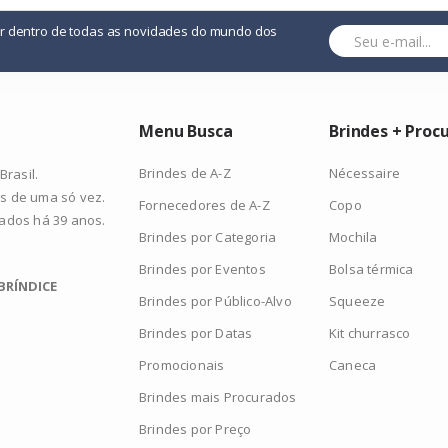
or dentro de todas as novidades do mundo dos
Menu Busca
Brindes + Proc
Brindes de A-Z
Nécessaire
rasil.
s de uma só vez.
Fornecedores de A-Z
Copo
zados há 39 anos.
Brindes por Categoria
Mochila
Brindes por Eventos
Bolsa térmica
BRÍNDICE
Brindes por Público-Alvo
Squeeze
Brindes por Datas
Kit churrasco
Promocionais
Caneca
Brindes mais Procurados
Brindes por Preço