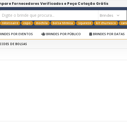
mpare Fornecedores Verificados e Peça Cotação Grátis
nécessaire
copo
mochila
bolsa térmica
squeeze
kit churrasco
can
RINDES POR EVENTOS
BRINDES POR PÚBLICO
BRINDES POR DATAS
CCOES DE BOLSAS