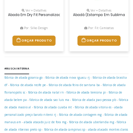
Ver + Detalhes
Ver + Detalhes
Abada Em Dry Fit Personalizado.fabricaÇao Propria
Abadá (estampa Em Sublimação
Por: Silko Design
Por: Fit Camisetas
ORÇAR PRODUTO
ORÇAR PRODUTO
#BUSCA INTERNA
fábrica de abada goiania go
-
fábrica de abada nova iguacu rj
-
fábrica de abada brasilia
df
-
fábrica de abada recife pe
-
fábrica de abada feira de santana ba
-
fábrica de abada
florianopolis sc
-
fábrica de abada natal rn
-
fábrica de abada teresina pi
-
fábrica de
abada belem pa
-
fábrica de abada sao luis ma
-
fábrica de abada joao pessoa pb
-
fábrica
de abada maceio al
-
fábrica de abada cuiaba mt
-
fábrica de abada vitoria es
-
abada
personalizado preço barato niteroi rj
-
fábrica de abada contagem mg
-
fábrica de abada
manaus am
-
abada atacado juiz de fora mg
-
fábrica de abada uberlandia mg
-
fábrica
de abada ribeirao preto sp
-
fábrica de abada campinas sp
-
abada atacado montes claros