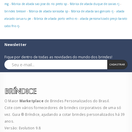
mg
-
fábrica de abada sao jose do rio preto sp
-
fábrica de abada duque de caxias rj
-
brindes bresser
-
fábrica de abada sorocaba sp
-
fábrica de abada sao goncalo rj
-
abada
atacado caruaru pe
-
fábrica de abada porto velho ro
-
abada personalizado preço barato
cabo frio rj
-
Newsletter
Fique por dentro de todas as novidades do mundo dos brindes!
CADASTRAR
O Maior
Marketplace
de Brindes Personalizados do Brasil.
Cote com vários fornecedores de brindes corporativos de uma só
vez. Guia ® Bríndice, ajudando a cotar brindes personalizados há 39
anos.
Versão: Evolution 9.8