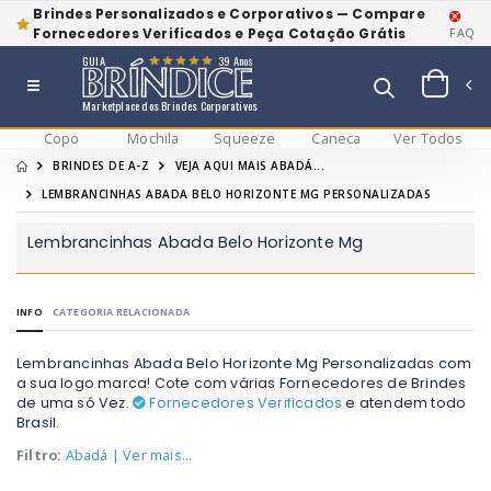
Brindes Personalizados e Corporativos — Compare
Fornecedores Verificados e Peça Cotação Grátis
FAQ
GUIA
39 Anos
Marketplace dos Brindes Corporativos
Copo
Mochila
Squeeze
Caneca
Ver Todos
BRINDES DE A-Z
VEJA AQUI MAIS ABADÁ...
LEMBRANCINHAS ABADA BELO HORIZONTE MG PERSONALIZADAS
Lembrancinhas Abada Belo Horizonte Mg
INFO
CATEGORIA RELACIONADA
Lembrancinhas Abada Belo Horizonte Mg Personalizadas com
a sua logo marca! Cote com várias Fornecedores de Brindes
de uma só Vez.
Fornecedores Verificados
e atendem todo
Brasil.
Filtro:
Abadá
| Ver mais...