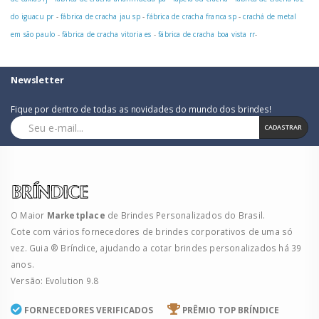
do iguacu pr
-
fábrica de cracha jau sp
-
fábrica de cracha franca sp
-
crachá de metal
em são paulo
-
fábrica de cracha vitoria es
-
fábrica de cracha boa vista rr
-
Newsletter
Fique por dentro de todas as novidades do mundo dos brindes!
CADASTRAR
O Maior
Marketplace
de Brindes Personalizados do Brasil.
Cote com vários fornecedores de brindes corporativos de uma só
vez. Guia ® Bríndice, ajudando a cotar brindes personalizados há 39
anos.
Versão: Evolution 9.8
FORNECEDORES VERIFICADOS
PRÊMIO TOP BRÍNDICE