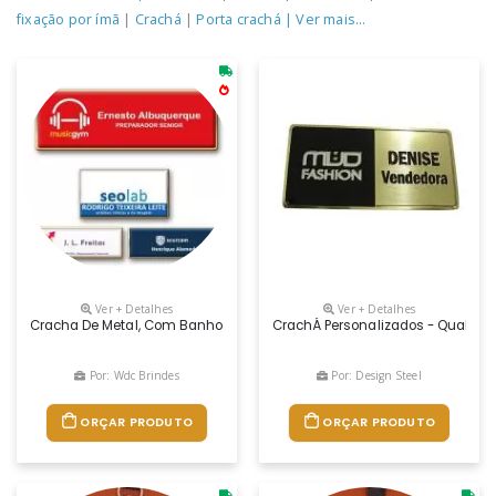
fixação por ímã
|
Crachá
|
Porta crachá
| Ver mais...
Ver + Detalhes
Ver + Detalhes
Cracha De Metal, Com Banho Dourado Tamanho Aproximado 60x25 Mm.
CrachÁ Personalizados - Qualquer
Por: Wdc Brindes
Por: Design Steel
ORÇAR PRODUTO
ORÇAR PRODUTO