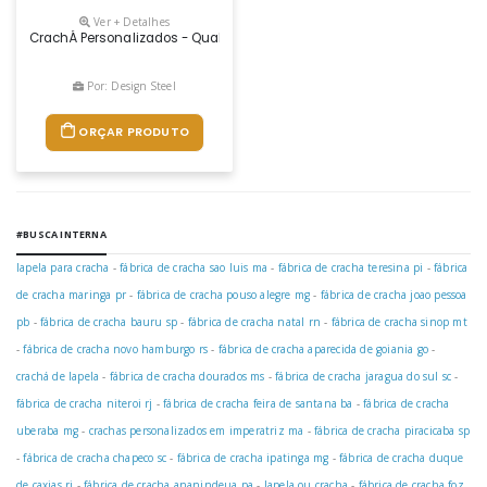
Ver + Detalhes
CrachÁ Personalizados - Qualquer Tamanho E Formato - Inox Ou LatÃo.
Por: Design Steel
ORÇAR PRODUTO
#BUSCA INTERNA
lapela para cracha
-
fábrica de cracha sao luis ma
-
fábrica de cracha teresina pi
-
fábrica
de cracha maringa pr
-
fábrica de cracha pouso alegre mg
-
fábrica de cracha joao pessoa
pb
-
fábrica de cracha bauru sp
-
fábrica de cracha natal rn
-
fábrica de cracha sinop mt
-
fábrica de cracha novo hamburgo rs
-
fábrica de cracha aparecida de goiania go
-
crachá de lapela
-
fábrica de cracha dourados ms
-
fábrica de cracha jaragua do sul sc
-
fábrica de cracha niteroi rj
-
fábrica de cracha feira de santana ba
-
fábrica de cracha
uberaba mg
-
crachas personalizados em imperatriz ma
-
fábrica de cracha piracicaba sp
-
fábrica de cracha chapeco sc
-
fábrica de cracha ipatinga mg
-
fábrica de cracha duque
de caxias rj
-
fábrica de cracha ananindeua pa
-
lapela ou cracha
-
fábrica de cracha foz