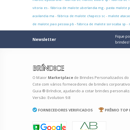
vitoria es
-
fábrica de malote uberlandia mg
-
pasta malote p
acailandia ma
-
fábrica de malote chapeco sc
-
malote ataca
de malote joao pessoa pb
-
fábrica de malote sorocaba sp
-
Fique p
Newsletter
brindes!
O Maior
Marketplace
de Brindes Personalizados do B
Cote com vários fornecedores de brindes corporativo
Guia ® Bríndice, ajudando a cotar brindes personali
Versão: Evolution 9.8
FORNECEDORES VERIFICADOS
PRÊMIO TOP 