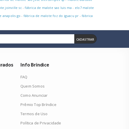
te joinville sc
-
fábrica de malote sao luis ma
-
elo7 malote
e anapolis go
-
fábrica de malote foz do iguacu pr
-
fábrica
CADASTRAR
urados
Info Bríndice
FAQ
Quem Somos
Como Anunciar
Prêmio Top Bríndice
Termos de Uso
Política de Privacidade