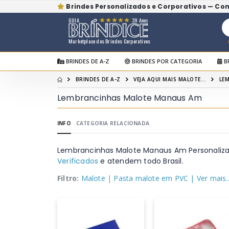
Brindes Personalizados e Corporativos — Co
GUIA
39 Anos
Marketplace dos Brindes Corporativos
BRINDES DE A-Z
BRINDES POR CATEGORIA
B
BRINDES DE A-Z
VEJA AQUI MAIS MALOTE...
LE
Lembrancinhas Malote Manaus Am
INFO
CATEGORIA RELACIONADA
Lembrancinhas Malote Manaus Am Personaliza
Verificados
e atendem todo Brasil.
Filtro:
Malote
|
Pasta malote em PVC
| Ver mais..