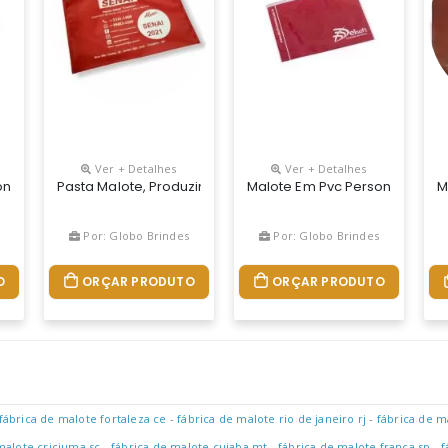
Ver + Detalhes
Ver + Detalhes
l De Acordo Com A Necessidade Do Cliente.
onalizado. Material E Medidas De Acordo Com Necessidade Do Clie
Pasta Malote, Produzimos Em Tamanhos, Cores E Matérias 
Malote Em Pvc Personalizado,
M
Por: Globo Brindes
Por: Globo Brindes
O
ORÇAR PRODUTO
ORÇAR PRODUTO
fábrica de malote fortaleza ce
-
fábrica de malote rio de janeiro rj
-
fábrica de 
malote criciuma sc
-
fábrica de malote cuiaba mt
-
fábrica de malote franca sp
-
f