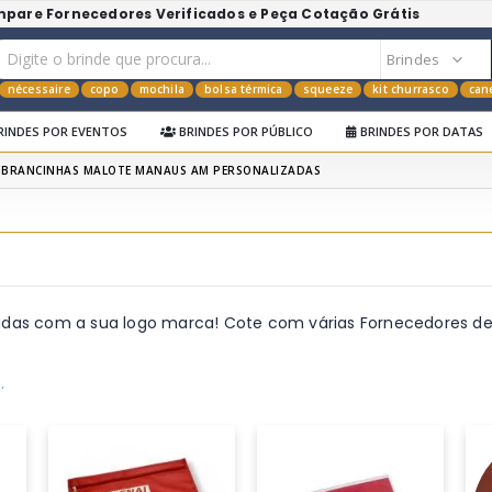
mpare Fornecedores Verificados e Peça Cotação Grátis
nécessaire
copo
mochila
bolsa térmica
squeeze
kit churrasco
can
RINDES POR EVENTOS
BRINDES POR PÚBLICO
BRINDES POR DATAS
MBRANCINHAS MALOTE MANAUS AM PERSONALIZADAS
das com a sua logo marca! Cote com várias Fornecedores de
.