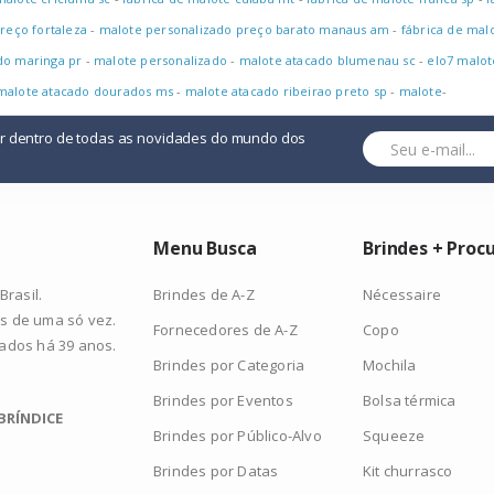
reço fortaleza
-
malote personalizado preço barato manaus am
-
fábrica de malo
do maringa pr
-
malote personalizado
-
malote atacado blumenau sc
-
elo7 malot
malote atacado dourados ms
-
malote atacado ribeirao preto sp
-
malote
-
or dentro de todas as novidades do mundo dos
Menu Busca
Brindes + Proc
Brindes de A-Z
Nécessaire
rasil.
s de uma só vez.
Fornecedores de A-Z
Copo
zados há 39 anos.
Brindes por Categoria
Mochila
Brindes por Eventos
Bolsa térmica
BRÍNDICE
Brindes por Público-Alvo
Squeeze
Brindes por Datas
Kit churrasco