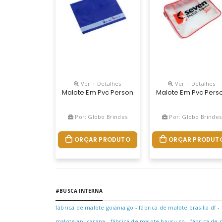
Ver + Detalhes
Ver + Detalhes
Malote Em Pvc Personalizada, Medidas E Materia
Malote Em Pvc Pers
Por: Globo Brindes
Por: Globo Brindes
ORÇAR PRODUTO
ORÇAR PRODUT
#BUSCA INTERNA
fábrica de malote goiania go
-
fábrica de malote brasilia df
-
malote apucarana
-
fábrica de malote bauru sp
-
fábrica de 