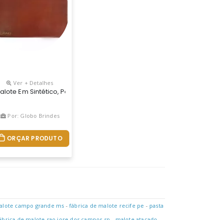
Ver + Detalhes
nte
Diferentes, Conforme A Sua Necessidade.
 Medidas E Material De Acordo Com A Necessidade Do Cliente.
alote Em Sintético, Personalizado, Medidas E De Acordo Com A Nec
Por: Globo Brindes
ORÇAR PRODUTO
malote campo grande ms
-
fábrica de malote recife pe
-
pasta
ábrica de malote sao jose dos campos sp
-
malote atacado