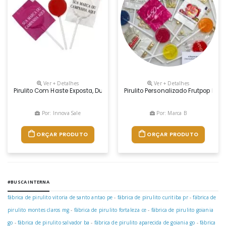
Ver + Detalhes
Ver + Detalhes
Pirulito Com Haste Exposta, Duros E Planos. Disponível Em Sabores Aba
Pirulito Personalizado Frutpop É 
Por: Innova Sale
Por: Marca B
ORÇAR PRODUTO
ORÇAR PRODUTO
#BUSCA INTERNA
fábrica de pirulito vitoria de santo antao pe
-
fábrica de pirulito curitiba pr
-
fábrica de
pirulito montes claros mg
-
fábrica de pirulito fortaleza ce
-
fábrica de pirulito goiania
go
-
fábrica de pirulito salvador ba
-
fábrica de pirulito aparecida de goiania go
-
fábrica