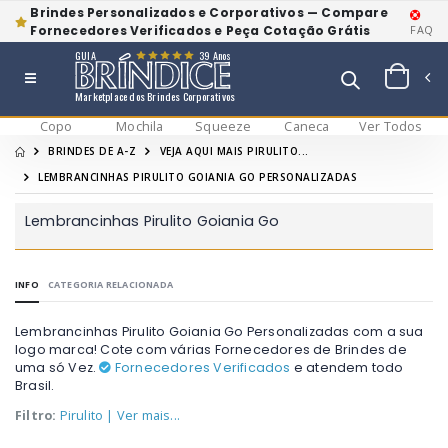
Brindes Personalizados e Corporativos — Compare
Fornecedores Verificados e Peça Cotação Grátis
FAQ
GUIA
39 Anos
Marketplace dos Brindes Corporativos
Copo
Mochila
Squeeze
Caneca
Ver Todos
BRINDES DE A-Z
VEJA AQUI MAIS PIRULITO...
LEMBRANCINHAS PIRULITO GOIANIA GO PERSONALIZADAS
Lembrancinhas Pirulito Goiania Go
INFO
CATEGORIA RELACIONADA
Lembrancinhas Pirulito Goiania Go Personalizadas com a sua
logo marca! Cote com várias Fornecedores de Brindes de
uma só Vez.
Fornecedores Verificados
e atendem todo
Brasil.
Filtro:
Pirulito
| Ver mais...