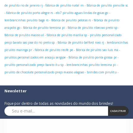
de pirulito rio de janeiro rj
-
fábrica de pirulito natal rn
-
fábrica de pirulito joinville sc
-
fábrica de pirulito porto alegre rs
-
elo7 pirulito aguas lindas de goias go
-
lembrancinhas pirulito bage rs
-
fábrica de pirulito pelotas rs
-
fábrica de pirulito
anapolis go
-
fábrica de pirulito teresina pi
-
fábrica de pirulito ribeirao preto sp
-
fábrica de pirulito maceio al
-
fábrica de pirulito marilia sp
-
pirulito personalizado
preço barato sao jose do rio preto sp
-
fábrica de pirulito belford roxo rj
-
lembrancinhas
pirulito maringa pr
-
fábrica de pirulito recife pe
-
fábrica de pirulito sao luis ma
-
pirulitos personalizados em aracaju sergipe
-
fábrica de pirulito ponta grossa pr
-
pirulito personalizado preço barato itu sp
-
lembrancinhas pirulito teresina pi
-
pirulito de chocolate personalizado preço maceio alagoas
-
brindes com pirulitu
-
Newsletter
Fique por dentro de todas as novidades do mundo dos brindes!
CADASTRAR