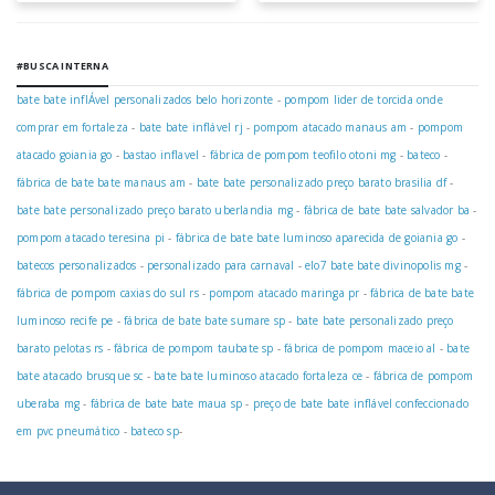
#BUSCA INTERNA
bate bate inflÁvel personalizados belo horizonte
-
pompom lider de torcida onde
comprar em fortaleza
-
bate bate inflável rj
-
pompom atacado manaus am
-
pompom
atacado goiania go
-
bastao inflavel
-
fábrica de pompom teofilo otoni mg
-
bateco
-
fábrica de bate bate manaus am
-
bate bate personalizado preço barato brasilia df
-
bate bate personalizado preço barato uberlandia mg
-
fábrica de bate bate salvador ba
-
pompom atacado teresina pi
-
fábrica de bate bate luminoso aparecida de goiania go
-
batecos personalizados
-
personalizado para carnaval
-
elo7 bate bate divinopolis mg
-
fábrica de pompom caxias do sul rs
-
pompom atacado maringa pr
-
fábrica de bate bate
luminoso recife pe
-
fábrica de bate bate sumare sp
-
bate bate personalizado preço
barato pelotas rs
-
fábrica de pompom taubate sp
-
fábrica de pompom maceio al
-
bate
bate atacado brusque sc
-
bate bate luminoso atacado fortaleza ce
-
fábrica de pompom
uberaba mg
-
fábrica de bate bate maua sp
-
preço de bate bate inflável confeccionado
em pvc pneumático
-
bateco sp
-