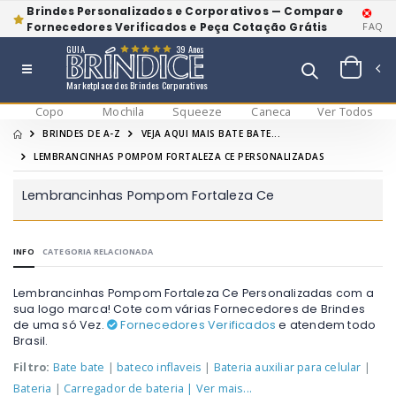
Brindes Personalizados e Corporativos — Compare
Fornecedores Verificados e Peça Cotação Grátis
FAQ
GUIA
39 Anos
Marketplace dos Brindes Corporativos
Copo
Mochila
Squeeze
Caneca
Ver Todos
BRINDES DE A-Z
VEJA AQUI MAIS BATE BATE...
LEMBRANCINHAS POMPOM FORTALEZA CE PERSONALIZADAS
Lembrancinhas Pompom Fortaleza Ce
INFO
CATEGORIA RELACIONADA
Lembrancinhas Pompom Fortaleza Ce Personalizadas com a
sua logo marca! Cote com várias Fornecedores de Brindes
de uma só Vez.
Fornecedores Verificados
e atendem todo
Brasil.
Filtro:
Bate bate
|
bateco inflaveis
|
Bateria auxiliar para celular
|
Bateria
|
Carregador de bateria
| Ver mais...