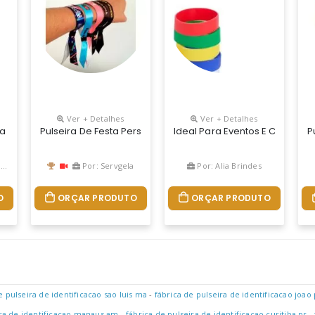
Ver + Detalhes
Ver + Detalhes
ança. 1,5 Cm X 36 Cm - Gravação Digital Sem Limites De Cores, Fren
ra Eventos E Campanhas Promocionais, A Pulseira De Silicone É Flex
Pulseira De Festa Personalizada, Confeccionada Em Cetim,
Ideal Para Eventos E Campanha
P
l
Por: Servgela
Por: Alia Brindes
O
ORÇAR PRODUTO
ORÇAR PRODUTO
e pulseira de identificacao sao luis ma
-
fábrica de pulseira de identificacao joao
ira de identificacao manaus am
-
fábrica de pulseira de identificacao curitiba pr
-