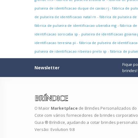
pulseira de identificacao duque de caxias rj
-
fábrica de pul
de pulseira de identificacao natal rn
-
fábrica de pulseira de
fábrica de pulseira de identificacao uberaba mg
-
fábrica de
identificacao sorocaba sp
-
pulseira de identificacao goiania
identificacao teresina pi
-
fábrica de pulseira de identificac
pulseira de identificacao ribeirao preto sp
-
fábrica de pulse
Fique p
Newsletter
brindes!
O Maior
Marketplace
de Brindes Personalizados do B
Cote com vários fornecedores de brindes corporativo
Guia ® Bríndice, ajudando a cotar brindes personali
Versão: Evolution 9.8