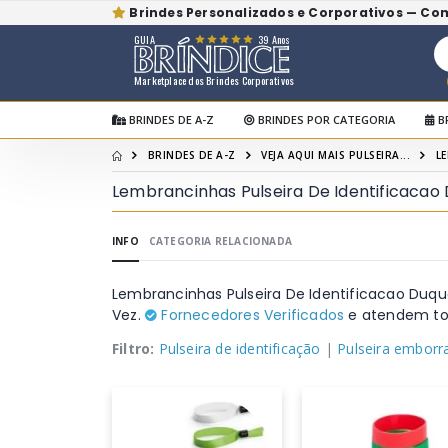
Brindes Personalizados e Corporativos — Co
GUIA
39 Anos
Marketplace dos Brindes Corporativos
BRINDES DE A-Z
BRINDES POR CATEGORIA
B
BRINDES DE A-Z
VEJA AQUI MAIS PULSEIRA...
L
Lembrancinhas Pulseira De Identificacao 
INFO
CATEGORIA RELACIONADA
Lembrancinhas Pulseira De Identificacao Duqu
Vez.
Fornecedores Verificados
e atendem tod
Filtro:
Pulseira de identificação
|
Pulseira emborr