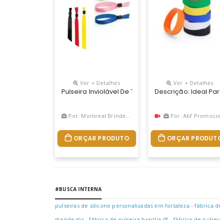
Ver + Detalhes
Ver + Detalhes
Pulseira Inviolável De Tecido Com Fecho De Segur
Descrição: Ideal Pa
Por: Montreal Brindes Corporativos
Por: Abf Promociona
ORÇAR PRODUTO
ORÇAR PRODUT
#BUSCA INTERNA
pulseiras de silicone personalizadas em fortaleza
-
fábrica d
grande ms
-
fábrica de pulseira brasilia df
-
fábrica de pulse