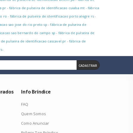
a pr
-
fábrica de pulseira de identificacao cuiaba mt
-
fábrica
ho ro
-
fábrica de pulseira de identificacao porto alegre rs
-
cacao sao jose do rio preto sp
-
fábrica de pulseira de
ificacao sao bernardo do campo sp
-
fábrica de pulseira de
 de pulseira de identificacao cascavel pr
-
fábrica de
rs
-
CADASTRAR
urados
Info Bríndice
FAQ
Quem Somos
Como Anunciar
Prêmio Top Bríndice