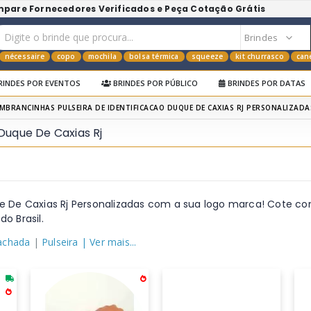
mpare Fornecedores Verificados e Peça Cotação Grátis
nécessaire
copo
mochila
bolsa térmica
squeeze
kit churrasco
can
RINDES POR EVENTOS
BRINDES POR PÚBLICO
BRINDES POR DATAS
EMBRANCINHAS PULSEIRA DE IDENTIFICACAO DUQUE DE CAXIAS RJ PERSONALIZADA
Duque De Caxias Rj
e De Caxias Rj Personalizadas com a sua logo marca! Cote co
o Brasil.
achada
|
Pulseira
| Ver mais...