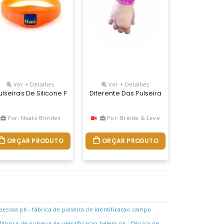
Ver + Detalhes
Ver + Detalhes
te.
ível E Leve, Ajustando-Se Facilmente A Qualquer Tamanho De Punho.
 Com Medidas De 20mm. Brinde De Baixo Custo, Amplo Espaço Para Per
s Promocionais, A Pulseira De Silicone É Flexível E Leve, Ajustan
ulseiras De Silicone Personalizadas, Material Silicone + Abs, Cor Da
Diferente Das Pulseiras De Borracha, As
Por: Noato Brindes
Por: Brinde & Leve
ORÇAR PRODUTO
ORÇAR PRODUTO
 pessoa pb
-
fábrica de pulseira de identificacao campo
fábrica de pulseira de identificacao belem pa
-
fábrica de