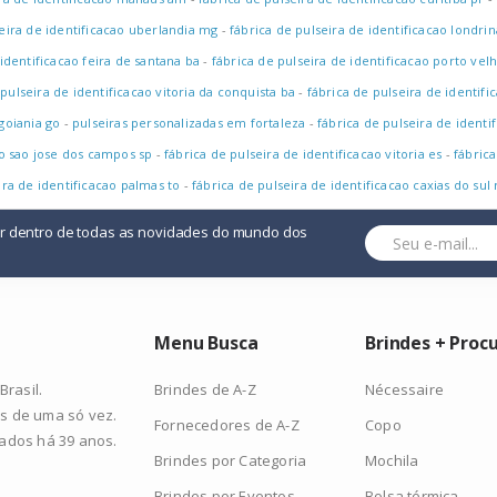
seira de identificacao uberlandia mg
-
fábrica de pulseira de identificacao londrin
 identificacao feira de santana ba
-
fábrica de pulseira de identificacao porto vel
 pulseira de identificacao vitoria da conquista ba
-
fábrica de pulseira de identifi
 goiania go
-
pulseiras personalizadas em fortaleza
-
fábrica de pulseira de ident
ao sao jose dos campos sp
-
fábrica de pulseira de identificacao vitoria es
-
fábrica
ira de identificacao palmas to
-
fábrica de pulseira de identificacao caxias do sul 
or dentro de todas as novidades do mundo dos
Menu Busca
Brindes + Proc
Brindes de A-Z
Nécessaire
rasil.
s de uma só vez.
Fornecedores de A-Z
Copo
zados há 39 anos.
Brindes por Categoria
Mochila
Brindes por Eventos
Bolsa térmica