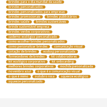
brindes para o dia mundial da saúde
brindes personalizados
brindes personalizados para empresas
brindes promocionais
brindes publicitários
brindes saúde
brindes sustentáveis
brinde sustentável empresa
brindes verdes corporativos
caderno ecológico personalizado
como escolher brindes personalizados
como personalizar brindes
comunicação visual
cotação de brindes
ecobag personalizada
fornecedores de brindes
kit colaboradores
kit ecológico corporativo
kit onboarding
melhores brindes corporativos
mochila personalizada
novembro azul
o que é a comunicação visual
o que é mimo
outubro rosa
squeeze ecológico
squeeze personalizado