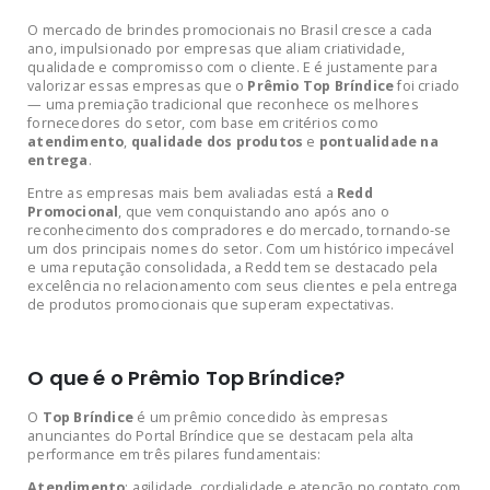
O mercado de brindes promocionais no Brasil cresce a cada
ano, impulsionado por empresas que aliam criatividade,
qualidade e compromisso com o cliente. E é justamente para
valorizar essas empresas que o
Prêmio Top Bríndice
foi criado
— uma premiação tradicional que reconhece os melhores
fornecedores do setor, com base em critérios como
atendimento
,
qualidade dos produtos
e
pontualidade na
entrega
.
Entre as empresas mais bem avaliadas está a
Redd
Promocional
, que vem conquistando ano após ano o
reconhecimento dos compradores e do mercado, tornando-se
um dos principais nomes do setor. Com um histórico impecável
e uma reputação consolidada, a Redd tem se destacado pela
excelência no relacionamento com seus clientes e pela entrega
de produtos promocionais que superam expectativas.
O que é o Prêmio Top Bríndice?
O
Top Bríndice
é um prêmio concedido às empresas
anunciantes do Portal Bríndice que se destacam pela alta
performance em três pilares fundamentais:
Atendimento
: agilidade, cordialidade e atenção no contato com