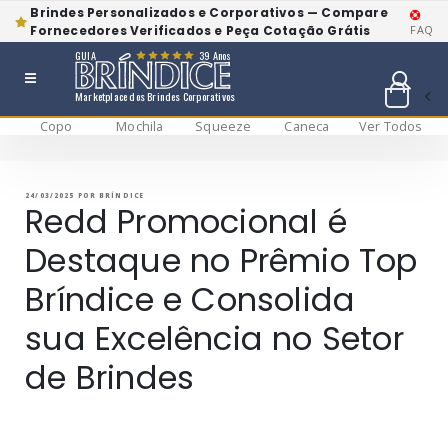
Brindes Personalizados e Corporativos — Compare
Fornecedores Verificados e Peça Cotação Grátis
FAQ
GUIA
39 Anos
Marketplace dos Brindes Corporativos
Copo
Mochila
Squeeze
Caneca
Ver Todos
Pular
BRÍNDICE BLOG
Bríndice Blog
para
o
conteúdo
PUBLICADO
24/03/2025
POR
BRÍNDICE
EM
Redd Promocional é
Destaque no Prêmio Top
Bríndice e Consolida
sua Excelência no Setor
de Brindes