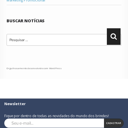
BUSCAR NOTÍCIAS
Pesquisar
Pesqu
por:
Orgulhosamente desenvolvido com WordPress
Newsletter
Fique por dentro de todas as novidades do mundo dos brindes!
CADASTRAR