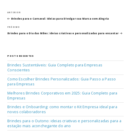
Navegação
Post
ANTERIOR
anterior
Brindes para o Carnaval: Ideias para Divulgar sua Marca com Alegria
de
Próximo
PRÓXIMO
post
Post
Brindes para o Dia das Mães: ideias criativas e personalizadas para encantar
POSTS RECENTES
Brindes Sustentáveis: Guia Completo para Empresas
Conscientes
Como Escolher Brindes Personalizados: Guia Passo a Passo
para Empresas
Melhores Brindes Corporativos em 2025: Guia Completo para
Empresas
Brindes e Onboarding: como montar o Kit Empresa ideal para
novos colaboradores
Brindes para o Outono: ideias criativas e personalizadas para a
estação mais aconchegante do ano