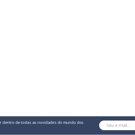
ital (cristal Líquido) De Fácil Visualização
or dentro de todas as novidades do mundo dos