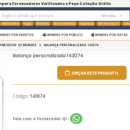
mpare Fornecedores Verificados e Peça Cotação Grátis
nécessaire
copo
mochila
bolsa térmica
squeeze
kit churrasco
can
RINDES POR EVENTOS
BRINDES POR PÚBLICO
BRINDES POR DATAS
RNECEDOR: QI BRINDES
BALANÇA PERSONALIZADA 143074
Balança personalizada 143074
ORÇAR ESTE PRODUTO
Código:
143074
Fale com o Fornecedor QI :