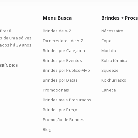
Menu Busca
Brindes + Proc
Brindes de A-Z
Nécessaire
rasil.
s de uma só vez.
Fornecedores de A-Z
Copo
zados há 39 anos.
Brindes por Categoria
Mochila
Brindes por Eventos
Bolsa térmica
BRÍNDICE
Brindes por Público-Alvo
Squeeze
Brindes por Datas
Kit churrasco
Promocionais
Caneca
Brindes mais Procurados
Brindes por Preço
Promoção de Brindes
Blog