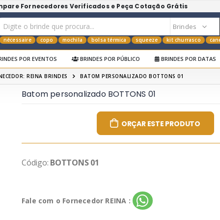
mpare Fornecedores Verificados e Peça Cotação Grátis
nécessaire
copo
mochila
bolsa térmica
squeeze
kit churrasco
can
RINDES POR EVENTOS
BRINDES POR PÚBLICO
BRINDES POR DATAS
NECEDOR: REINA BRINDES
BATOM PERSONALIZADO BOTTONS 01
Batom personalizado BOTTONS 01
ORÇAR ESTE PRODUTO
Código:
BOTTONS 01
Fale com o Fornecedor REINA :