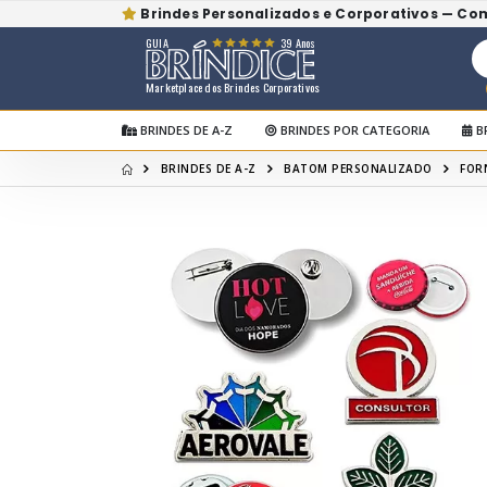
Brindes Personalizados e Corporativos — Co
GUIA
39 Anos
Marketplace dos Brindes Corporativos
BRINDES DE A-Z
BRINDES POR CATEGORIA
B
BRINDES DE A-Z
BATOM PERSONALIZADO
FOR