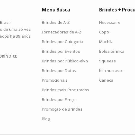
Menu Busca
Brindes + Proc
Brindes de A-Z
Nécessaire
rasil.
s de uma só vez.
Fornecedores de A-Z
Copo
zados há 39 anos.
Brindes por Categoria
Mochila
Brindes por Eventos
Bolsa térmica
BRÍNDICE
Brindes por Público-Alvo
Squeeze
Brindes por Datas
Kit churrasco
Promocionais
Caneca
Brindes mais Procurados
Brindes por Preço
Promoção de Brindes
Blog