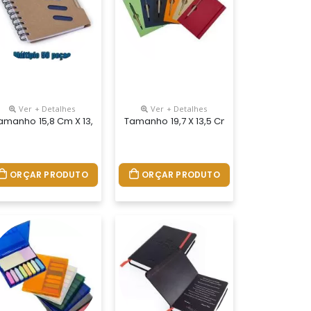
Ver + Detalhes
Ver + Detalhes
alculadora, Suporte Em Couro Com Uma Caneta Plástica Prata De Cl
Pé Com Post -it Contém: 25 Folhas Amarelas 50 Marcadores Colorid
pa Colorida E Botão, Possui Espiral Preto E Parte Interna Transpa
De Anotações Ecológico Com Caneta E Post-It. Bloco Retangular De 
amanho 15,8 Cm X 13,2 Cm.bloco De Anotações Ecológico Com Caneta 
Tamanho 19,7 X 13,5 Cm.bloco De Anota
ORÇAR PRODUTO
ORÇAR PRODUTO