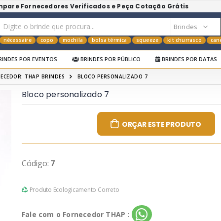
mpare Fornecedores Verificados e Peça Cotação Grátis
nécessaire
copo
mochila
bolsa térmica
squeeze
kit churrasco
can
RINDES POR EVENTOS
BRINDES POR PÚBLICO
BRINDES POR DATAS
ECEDOR: THAP BRINDES
BLOCO PERSONALIZADO 7
Bloco personalizado 7
ORÇAR ESTE PRODUTO
Código:
7
Produto Ecologicamento Correto
Fale com o Fornecedor THAP :