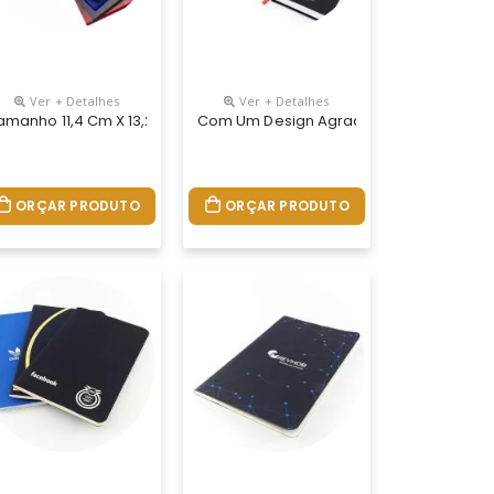
Ver + Detalhes
Ver + Detalhes
sui Quatro Blocos Auto-Colantes Com Aproximadamente 25 Folhas C
 “envelope E Com Espiral Preto Lateral. Possui Cinco Blocos Auto-
E Base Branca. Possui Cinco Bloquinhos Auto-Colantes Com Aproxi
De Anotações Ecológico Dobrável Com Post-It E Caneta. Bloco Pos
amanho 11,4 Cm X 13,2 Cm. Bloco De Anotações Plástico Inteiro Col
Com Um Design Agradável E De Grande Ut
ORÇAR PRODUTO
ORÇAR PRODUTO