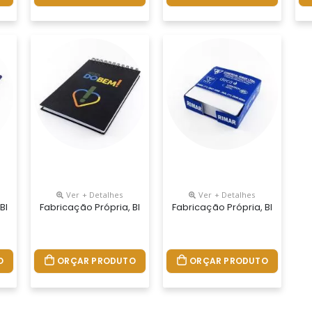
Ver + Detalhes
Ver + Detalhes
nho Aproximado De 14 X 11 Cm. Bloco De Anotação Ecológico Com P
 Blocos Personalizados Do Seu Jeito. Permite Lâminas De Publicid
Fabricação Própria, Blocos Personalizados Do Seu Jeito.
Fabricação Própria, Blocos P
O
ORÇAR PRODUTO
ORÇAR PRODUTO