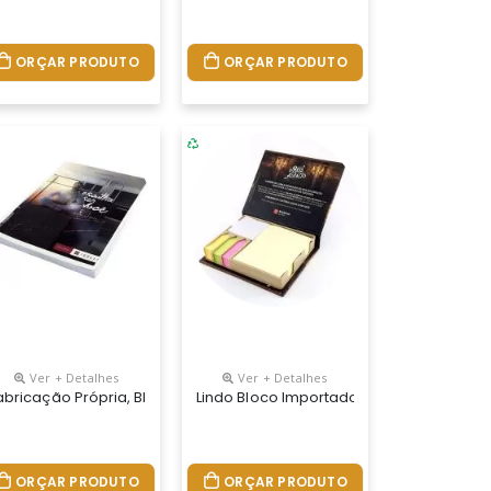
ORÇAR PRODUTO
ORÇAR PRODUTO
Ver + Detalhes
Ver + Detalhes
 Com Arte Em 4 Cores, Miolo Com 96 Folhas Com Ou Sem Personaliza
ade. Bloco De Capa Flexível Com Arte Em 4 Cores, Miolo Com 96 Fo
 Permite Lâmina De Publicidade. Bloco De Capa Flexível Com Arte 
rsonalizados Do Seu Jeito. Bloco Em Papel Colorido Com Ou Sem Imp
abricação Própria, Blocos Personalizados Do Seu Jeito. Fabricaçã
Lindo Bloco Importado Com Toque Nacion
ORÇAR PRODUTO
ORÇAR PRODUTO