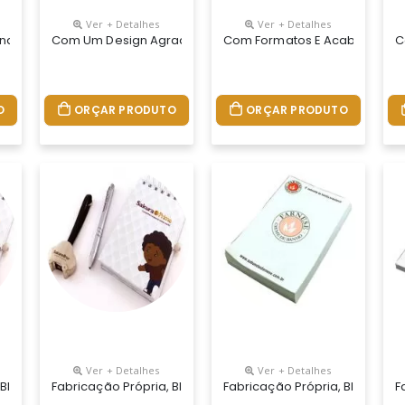
Ver + Detalhes
Ver + Detalhes
m Couro Sintético Com Folhas Pautadas Com Tom Marfim No Tamanho
tando. Acompanha Caderneta Em Couro Sintético Com Folhas Pautad
Com Um Design Agradável E De Grande Utilidade, O Moleski
Com Formatos E Acabamentos
C
O
ORÇAR PRODUTO
ORÇAR PRODUTO
Ver + Detalhes
Ver + Detalhes
 O Moleskine Agrada Todos Os Publicos. Material 100% Personalizado
, Blocos Personalizados Do Seu Jeito. Permite Lâminas De Publici
Fabricação Própria, Blocos Personalizados Do Seu Jeito.
Fabricação Própria, Blocos Pe
F