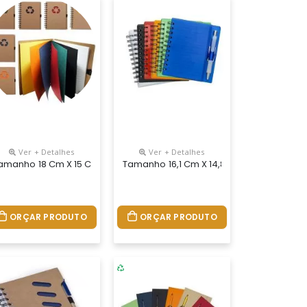
Ver + Detalhes
Ver + Detalhes
. Tamanho 9x14 Ou 14x21 Cm. Capa Dura Impressa Em 4 Cores. Miolo 
 Personalizados Do Seu Jeito. Bloco De Capa Flexível Com Arte Em
 Fabricação Própria, Blocos Personalizados Do Seu Jeito. Bloco D
De Anotações Com 30 Folhas Pautadas, Acompanha Calculadora Sola
amanho 18 Cm X 15 Cm. Bloco De Anotação Ecológico Com Símbolo Re
Tamanho 16,1 Cm X 14,8 Cm . Bloco De A
ORÇAR PRODUTO
ORÇAR PRODUTO