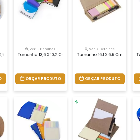
Ver + Detalhes
Ver + Detalhes
m Calculadora. Bloco Couro Sintético Com Suporte Plástico Para C
,5 Cm. Bloco De Anotação Ecológico Com Apoio Para Deixar Ele Em 
Tamanho 13,6 X 10,2 Cm.bloco De Anotações Plástico Com Ca
Tamanho 16,1 X 6,5 Cm.bloco 
T
O
ORÇAR PRODUTO
ORÇAR PRODUTO