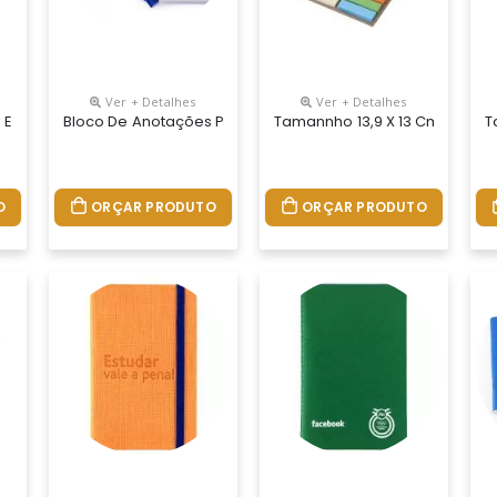
Ver + Detalhes
Ver + Detalhes
Ecológico Com Capa Calculadora Solar De 8 Dígitos Acoplada. Pos
Ecológico Com Caneta E Post-It. Bloco Com Fechamento Lateral Tipo
Bloco De Anotações Plástico Com Post-It, Capa Colorida 
Tamannho 13,9 X 13 Cm.bloco 
T
O
ORÇAR PRODUTO
ORÇAR PRODUTO