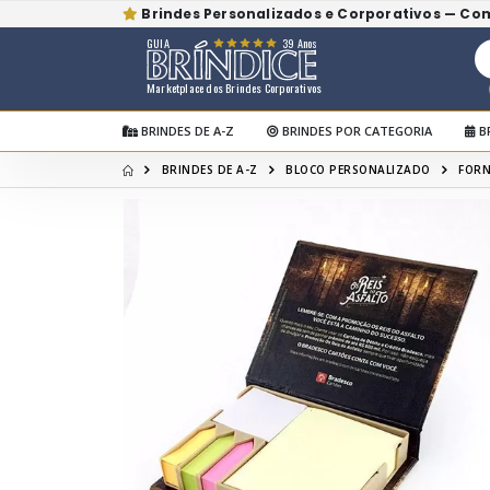
Brindes Personalizados e Corporativos — Co
GUIA
39 Anos
Marketplace dos Brindes Corporativos
BRINDES DE A-Z
BRINDES POR CATEGORIA
B
BRINDES DE A-Z
BLOCO PERSONALIZADO
FORN