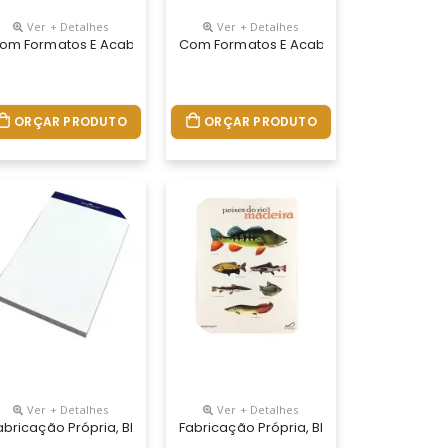
Ver + Detalhes
Ver + Detalhes
 8x13 Cm, Caneta Metal Fosca Com Detalhe Emborracho, Porta Cart
as Com Tom Marfim No Tamanho 8x13 Cm, Caneta Metal Com Detalhes
ne Agrada Todos Os Públicos. Material 100% Personalizado. Tamanho
 Variados, O Sketchbook É Uma Opção Super Em Conta De Cadern
om Formatos E Acabamentos Variados, O Sketchbook É Uma Opção
Com Formatos E Acabamentos Variados
ORÇAR PRODUTO
ORÇAR PRODUTO
Ver + Detalhes
Ver + Detalhes
. Tamanho 9x14 Ou 14x21 Cm. Capa Dura Impressa Em 4 Cores. Miolo 
dade. Bloco De Capa Dura Com Arte Em 4 Cores, Miolo Com 96 Folha
 Permite Lâminas De Publicidade. Bloco De Capa Dura Com Arte Em 
rsonalizados Do Seu Jeito. Bloco Em Papel Colorido Com Ou Sem Imp
abricação Própria, Blocos Personalizados Do Seu Jeito. Fabricaçã
Fabricação Própria, Blocos Personaliza