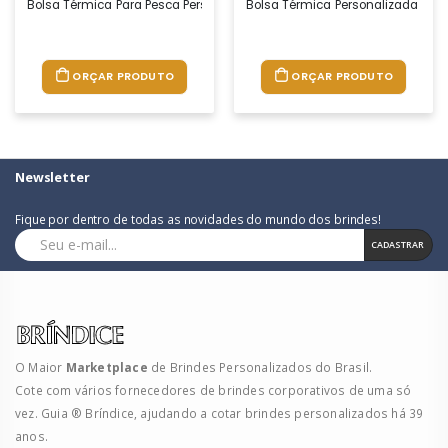
Bolsa Térmica Para Pesca Personalizada – Fabricação Própria A Bolsa 
Bolsa Térmica Personalizada – Fa
ORÇAR PRODUTO
ORÇAR PRODUTO
Newsletter
Fique por dentro de todas as novidades do mundo dos brindes!
CADASTRAR
O Maior
Marketplace
de Brindes Personalizados do Brasil.
Cote com vários fornecedores de brindes corporativos de uma só
vez. Guia ® Bríndice, ajudando a cotar brindes personalizados há 39
anos.