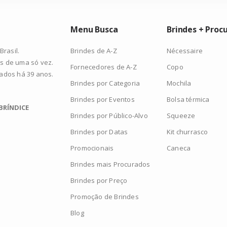
Menu Busca
Brindes + Proc
Brindes de A-Z
Nécessaire
rasil.
s de uma só vez.
Fornecedores de A-Z
Copo
zados há 39 anos.
Brindes por Categoria
Mochila
Brindes por Eventos
Bolsa térmica
BRÍNDICE
Brindes por Público-Alvo
Squeeze
Brindes por Datas
Kit churrasco
Promocionais
Caneca
Brindes mais Procurados
Brindes por Preço
Promoção de Brindes
Blog