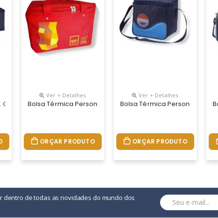
Ver + Detalhes
Ver + Detalhes
s Conforme Necessidade Do Cliente.
 Capacidade Até 4 Litros. Food Grade. 150 X 190 X 150 Mm
Bolsa Térmica Personalizada Material E Medidas Conforme
Bolsa Térmica Personalizada 
B
O
ORÇAR PRODUTO
ORÇAR PRODUTO
or dentro de todas as novidades do mundo dos