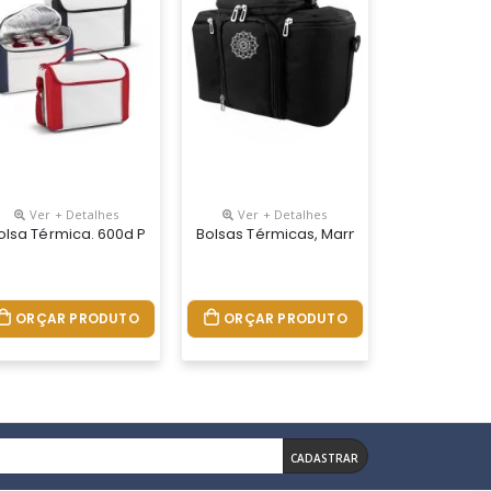
Ver + Detalhes
Ver + Detalhes
 Necessidade Do Cliente.
Material E Medidas Conforme Necessidade Do Cliente.
olsa Térmica. 600d Personalizada. Com Alça Ajustável Em Webbing E 
Bolsas Térmicas, Marmita, Personalizad
ORÇAR PRODUTO
ORÇAR PRODUTO
CADASTRAR