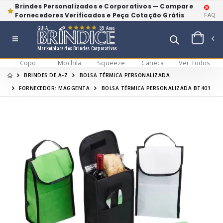
Brindes Personalizados e Corporativos — Compare
Fornecedores Verificados e Peça Cotação Grátis
FAQ
GUIA
39 Anos
Marketplace dos Brindes Corporativos
Copo
Mochila
Squeeze
Caneca
Ver Todos
BRINDES DE A-Z
BOLSA TÉRMICA PERSONALIZADA
FORNECEDOR: MAGGENTA
BOLSA TÉRMICA PERSONALIZADA BT401