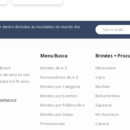
or dentro de todas as novidades do mundo dos
Menu Busca
Brindes + Proc
Brindes de A-Z
Nécessaire
rasil.
s de uma só vez.
Fornecedores de A-Z
Copo
zados há 39 anos.
Brindes por Categoria
Mochila
Brindes por Eventos
Bolsa térmica
BRÍNDICE
Brindes por Público-Alvo
Squeeze
Brindes por Datas
Kit churrasco
Promocionais
Caneca