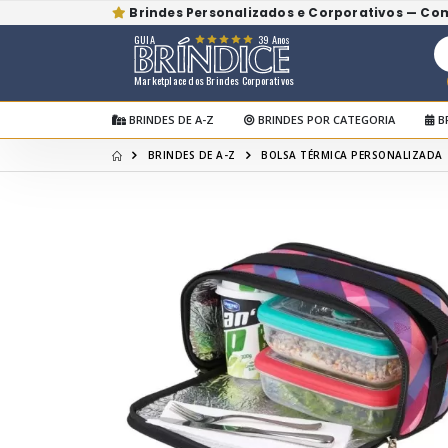
Brindes Personalizados e Corporativos — Co
GUIA
39 Anos
Marketplace dos Brindes Corporativos
BRINDES DE A-Z
BRINDES POR CATEGORIA
B
BRINDES DE A-Z
BOLSA TÉRMICA PERSONALIZADA