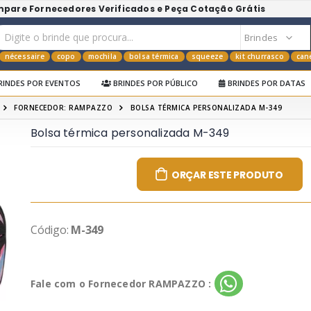
mpare Fornecedores Verificados e Peça Cotação Grátis
nécessaire
copo
mochila
bolsa térmica
squeeze
kit churrasco
can
RINDES POR EVENTOS
BRINDES POR PÚBLICO
BRINDES POR DATAS
FORNECEDOR: RAMPAZZO
BOLSA TÉRMICA PERSONALIZADA M-349
Bolsa térmica personalizada M-349
ORÇAR ESTE PRODUTO
Código:
M-349
Fale com o Fornecedor RAMPAZZO :