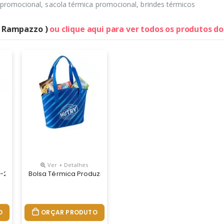
e promocional, sacola térmica promocional, brindes térmicos
 ( Rampazzo )
ou clique aqui para ver todos os produtos d
Ver + Detalhes
as Com Segurança E De Uma Maneira Facilitada E Prática De Serem
271 Bolsa Térmica Grande Que Consegue Armazenar Alimentos Fresco
Bolsa Térmica Produzida Com Material Macio E Aveludado; 
O
ORÇAR PRODUTO