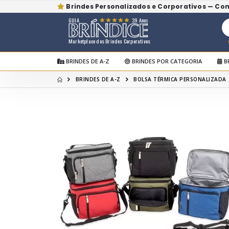
Brindes Personalizados e Corporativos — Co
GUIA
39 Anos
Marketplace dos Brindes Corporativos
BRINDES DE A-Z
BRINDES POR CATEGORIA
B
BRINDES DE A-Z
BOLSA TÉRMICA PERSONALIZADA