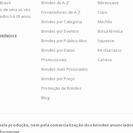
Brindes de A-Z
Nécessaire
rasil.
s de uma só vez.
Fornecedores de A-Z
Copo
zados há 39 anos.
Brindes por Categoria
Mochila
Brindes por Eventos
Bolsa térmica
BRÍNDICE
Brindes por Público-Alvo
Squeeze
Brindes por Datas
Kit churrasco
Promocionais
Caneca
Brindes mais Procurados
Brindes por Preço
Promoção de Brindes
Blog
pela produção, nem pela comercialização dos brindes anunciados
 fornecem.