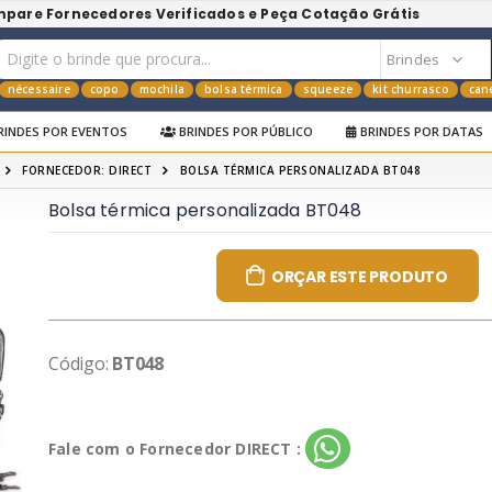
mpare Fornecedores Verificados e Peça Cotação Grátis
nécessaire
copo
mochila
bolsa térmica
squeeze
kit churrasco
can
RINDES POR EVENTOS
BRINDES POR PÚBLICO
BRINDES POR DATAS
FORNECEDOR: DIRECT
BOLSA TÉRMICA PERSONALIZADA BT048
Bolsa térmica personalizada BT048
ORÇAR ESTE PRODUTO
Código:
BT048
Fale com o Fornecedor DIRECT :