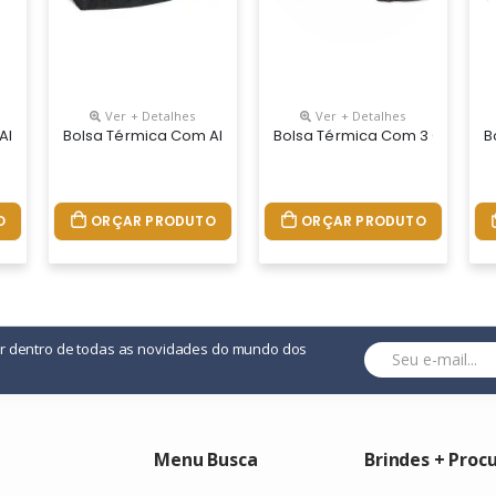
Ver + Detalhes
Ver + Detalhes
Alça Ajustável
Bolsa Térmica Com Alça De Mão
Bolsa Térmica Com 3 Compar
B
O
ORÇAR PRODUTO
ORÇAR PRODUTO
or dentro de todas as novidades do mundo dos
Menu Busca
Brindes + Proc