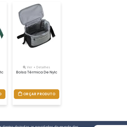
Ver + Detalhes
rtimentos, Sendo O Principal Com Revestimento Térmico E Bolso Tel
lon 8 Litros Com Bolso Posterior Em Malha. Acompanha Plaquinha Met
Bolsa Térmica De Nylon 10 Litros Com Dois Compartimentos 
O
ORÇAR PRODUTO
or dentro de todas as novidades do mundo dos