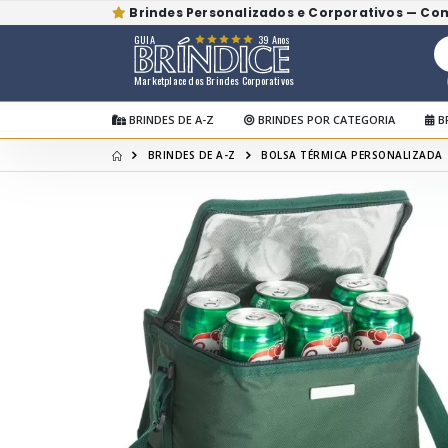
Brindes Personalizados e Corporativos — Co
GUIA
39 Anos
Marketplace dos Brindes Corporativos
BRINDES DE A-Z
BRINDES POR CATEGORIA
B
BRINDES DE A-Z
BOLSA TÉRMICA PERSONALIZADA