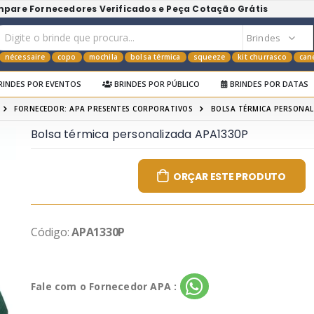
mpare Fornecedores Verificados e Peça Cotação Grátis
nécessaire
copo
mochila
bolsa térmica
squeeze
kit churrasco
can
RINDES POR EVENTOS
BRINDES POR PÚBLICO
BRINDES POR DATAS
FORNECEDOR: APA PRESENTES CORPORATIVOS
BOLSA TÉRMICA PERSONAL
Bolsa térmica personalizada APA1330P
ORÇAR ESTE PRODUTO
Código:
APA1330P
Fale com o Fornecedor APA :