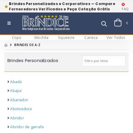
Brindes Personalizados e Corporativos — Compare
Fornecedores Verificados e Peça Cotação Grátis
FAQ
GUIA
39 Anos
Marketplace dos Brindes Corporativos
Copo
Mochila
Squeeze
Caneca
Ver Todos
BRINDES DE A-Z
Brindes Personalizados
Abadá
Abajur
Abanador
Abotoadura
Abridor
Abridor de garrafa