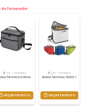
s do fornecedor
Ver + Detalhes
Ver + Detalhes
e De Até 8 Litros. Possui Revestimento Térmico Em Peva Atóxico, A
s. Apresenta Revestimento Interno Em Folha De Alumínio, O Que Of
etalhes Em Couro Sintético, Fechamento Em Zíper E Capacidade De At
Compacta E De Fácil Transporte. Feita Em Feltro, Capacidade De 5,3
olsa Térmica 6 Litros Com Bolsos Externos E Alça De Mão Em Nylon, 
Bolsa Térmica. 600d. Com Alça Ajustável
ORÇAR PRODUTO
ORÇAR PRODUTO