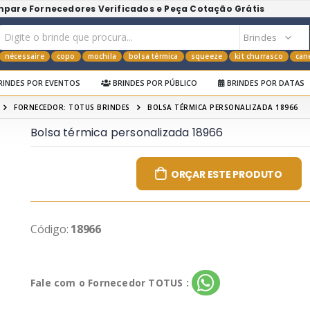
mpare Fornecedores Verificados e Peça Cotação Grátis
nécessaire
copo
mochila
bolsa térmica
squeeze
kit churrasco
can
RINDES POR EVENTOS
BRINDES POR PÚBLICO
BRINDES POR DATAS
FORNECEDOR: TOTUS BRINDES
BOLSA TÉRMICA PERSONALIZADA 18966
Bolsa térmica personalizada 18966
ORÇAR ESTE PRODUTO
Código:
18966
Fale com o Fornecedor TOTUS :