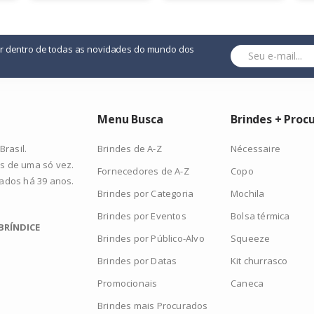
or dentro de todas as novidades do mundo dos
Menu Busca
Brindes + Proc
Brindes de A-Z
Nécessaire
rasil.
s de uma só vez.
Fornecedores de A-Z
Copo
zados há 39 anos.
Brindes por Categoria
Mochila
Brindes por Eventos
Bolsa térmica
BRÍNDICE
Brindes por Público-Alvo
Squeeze
Brindes por Datas
Kit churrasco
Promocionais
Caneca
Brindes mais Procurados