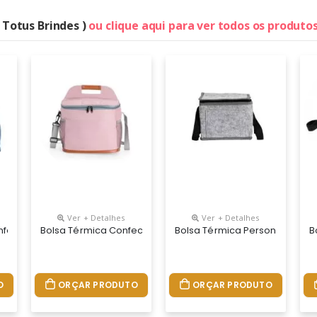
( Totus Brindes )
ou clique aqui para ver todos os produto
Ver + Detalhes
Ver + Detalhes
te À Água, Fechamento Em Zíper, Alça De Nylon Na Tampa E Capacidad
nfeccionada Em Poliéster Impermeável E Capacidade De Até 4 Litro
Bolsa Térmica Confeccionada Em Oxford Impermeável, Com D
Bolsa Térmica Personalizada, 
B
O
ORÇAR PRODUTO
ORÇAR PRODUTO