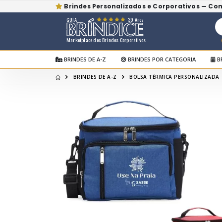
Brindes Personalizados e Corporativos — Co
GUIA
39 Anos
Marketplace dos Brindes Corporativos
BRINDES DE A-Z
BRINDES POR CATEGORIA
B
BRINDES DE A-Z
BOLSA TÉRMICA PERSONALIZADA