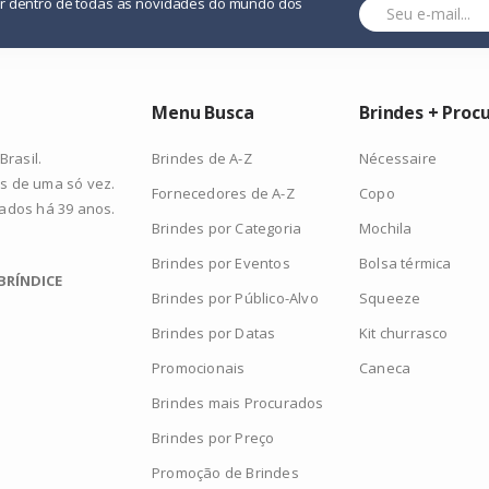
or dentro de todas as novidades do mundo dos
Menu Busca
Brindes + Proc
Brindes de A-Z
Nécessaire
rasil.
s de uma só vez.
Fornecedores de A-Z
Copo
zados há 39 anos.
Brindes por Categoria
Mochila
Brindes por Eventos
Bolsa térmica
BRÍNDICE
Brindes por Público-Alvo
Squeeze
Brindes por Datas
Kit churrasco
Promocionais
Caneca
Brindes mais Procurados
Brindes por Preço
Promoção de Brindes