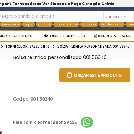
mpare Fornecedores Verificados e Peça Cotação Grátis
nécessaire
copo
mochila
bolsa térmica
squeeze
kit churrasco
can
RINDES POR EVENTOS
BRINDES POR PÚBLICO
BRINDES POR DATAS
FORNECEDOR: SASSE GIFTS
BOLSA TÉRMICA PERSONALIZADA 001.58340
Bolsa térmica personalizada 001.58340
ORÇAR ESTE PRODUTO
Código:
001.58340
Fale com o Fornecedor SASSE :