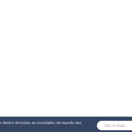
to Principal Com Fecho Aderente. Capacidade Até 2.5 L
or dentro de todas as novidades do mundo dos