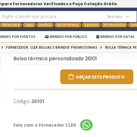
mpare Fornecedores Verificados e Peça Cotação Grátis
nécessaire
copo
mochila
bolsa térmica
squeeze
kit churrasco
can
RINDES POR EVENTOS
BRINDES POR PÚBLICO
BRINDES POR DATAS
FORNECEDOR: CLEK BOLSAS E BRINDES PROMOCIONAIS
BOLSA TÉRMICA P
Bolsa térmica personalizada 26101
ORÇAR ESTE PRODUTO
Código:
26101
Fale com o Fornecedor CLEK :