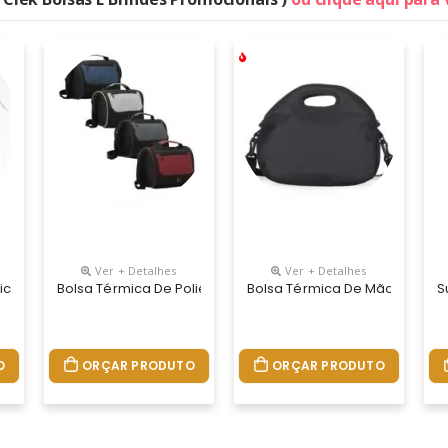
Ver + Detalhes
Ver + Detalhes
lca, Forrada E Almofadas Com Proteção Termica, Possui Fechamento 
tico Premium Com Dois Compartimentos, Capacidade De 7 Litros. A Bo
Bolsa Térmica De Poliéster Com Dois Compartimentos, Capac
Bolsa Térmica De Mão Com 8 L
S
O
ORÇAR PRODUTO
ORÇAR PRODUTO