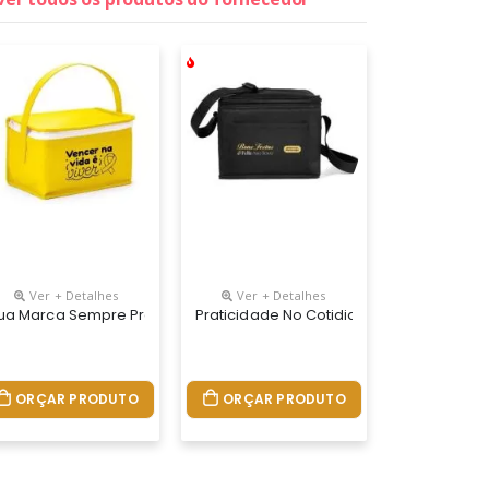
Ver + Detalhes
Ver + Detalhes
Em Zíper, Bolso Frontal Com Fechamento Em Zíper, Alça De Mão Almo
lsa Possui Revestimento Térmico Em Peva Atóxico, Alça De Mão, Bols
idade De 7 Litros. A Bolsa Possui Revestimento Térmico Em Peva Ató
itros, Material Externo De Nylon. Acompanha Plaquinha Para Person
ua Marca Sempre Presente, Mesmo Na Hora Do Almoço. A Bolsa Térmi
Praticidade No Cotidiano Também É Form
ORÇAR PRODUTO
ORÇAR PRODUTO