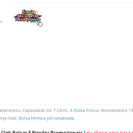
timentos, Capacidade De 7 Litros. A
Bolsa
Possui Revestimento Té
Veja mais:
Bolsa térmica personalizada
...
( Clek Bolsas E Brindes Promocionais )
ou clique aqui para