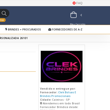
FAQ
eca
Meu Carrinho
BRINDES + PROCURADOS
FORNECEDORES DE A-Z
de Orçamentos
ERSONALIZADA 26101
Vendido e entregue por:
Fornecedor:
Clek Bolsas E
Brindes Promocionais
Cidade:
Caieiras - SP
Atendemos em todo Brasil
Fornecedor Bríndice desde: