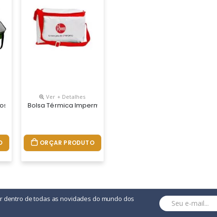
Ver + Detalhes
, Alça De Mão, Revestimento Térmico Com Espuma Pack, Reforço Em R
itros, Fechamento Em Ziper, Alça De Mão, Acabamento Interno - 25 X 
Bolsa Térmica Impermeável Em Pvc Laminado Brilho Branco. 
O
ORÇAR PRODUTO
or dentro de todas as novidades do mundo dos