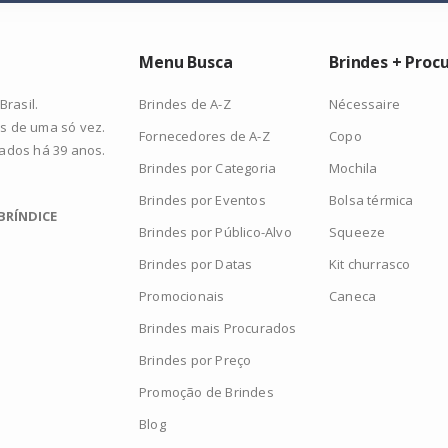
Menu Busca
Brindes + Proc
Brindes de A-Z
Nécessaire
rasil.
s de uma só vez.
Fornecedores de A-Z
Copo
zados há 39 anos.
Brindes por Categoria
Mochila
Brindes por Eventos
Bolsa térmica
BRÍNDICE
Brindes por Público-Alvo
Squeeze
Brindes por Datas
Kit churrasco
Promocionais
Caneca
Brindes mais Procurados
Brindes por Preço
Promoção de Brindes
Blog