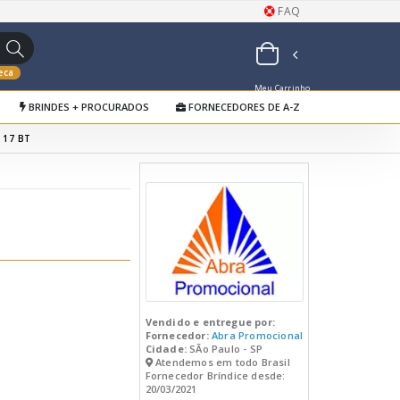
FAQ
eca
Meu Carrinho
BRINDES + PROCURADOS
FORNECEDORES DE A-Z
de Orçamentos
 17 BT
Vendido e entregue por:
Fornecedor:
Abra Promocional
Cidade:
SÃo Paulo - SP
Atendemos em todo Brasil
Fornecedor Bríndice desde:
20/03/2021