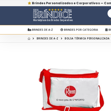
Brindes Personalizados e Corporativos — Co
GUIA
39 Anos
Marketplace dos Brindes Corporativos
BRINDES DE A-Z
BRINDES POR CATEGORIA
B
BRINDES DE A-Z
BOLSA TÉRMICA PERSONALIZADA