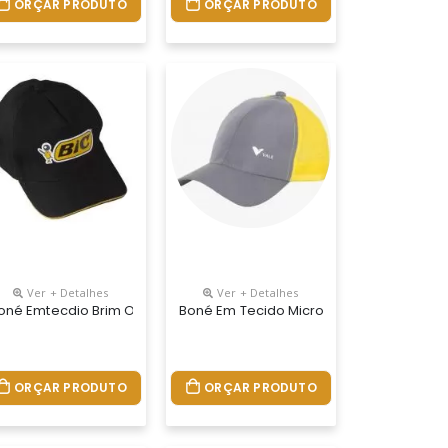
ORÇAR PRODUTO
ORÇAR PRODUTO
Ver + Detalhes
Ver + Detalhes
do Ou Bordado
De Fivela Ou Velcro E Logotipo Silcado Ou Bordado.
 Ou Microfibra Com Logotipo Silcado Ou Bordado
oné Emtecdio Brim Ou Microfibra Modelo Truck Aba Sanduich Reguld
Boné Em Tecido Microfibra Com Tela E Lo
ORÇAR PRODUTO
ORÇAR PRODUTO