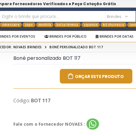
mpare Fornecedores Verificados e Peça Cotação Grátis
nécessaire
copo
mochila
bolsa térmica
squeeze
kit churrasco
can
RINDES POR EVENTOS
BRINDES POR PÚBLICO
BRINDES POR DATAS
CEDOR: NOVAES BRINDES
BONÉ PERSONALIZADO BOT 117
Boné personalizado BOT 117
ORÇAR ESTE PRODUTO
Código:
BOT 117
Fale com o Fornecedor NOVAES :