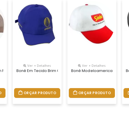
Ver + Detalhes
Ver + Detalhes
ibra Com Regulador Na Nuca De Velcro
m Modelo Truck Com Tela E Logotipo Da Empresa
Boné Em Tecido Brim Com Reg. Na Nuca De Fivela E Logoti
Boné Modeloamericano Com Re
B
O
ORÇAR PRODUTO
ORÇAR PRODUTO