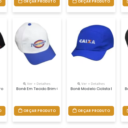
O
ORÇAR PRODUTO
ORÇAR PRODUTO
Ver + Detalhes
Ver + Detalhes
a De Plástico E Aba Com 4 Costuras Logo Bordado Ou Silcado.
rofibra Com Regulador Na Nuca De Velcro Ou Fivela Logotipo Silca
Boné Em Tecido Brim Ou Microfibra Com Regulador Na Nuca 
Boné Modelo Ciclista Em Brim
B
O
ORÇAR PRODUTO
ORÇAR PRODUTO