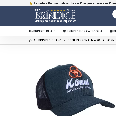
Brindes Personalizados e Corporativos — Co
GUIA
39 Anos
Marketplace dos Brindes Corporativos
BRINDES DE A-Z
BRINDES POR CATEGORIA
B
BRINDES DE A-Z
BONÉ PERSONALIZADO
FORNE