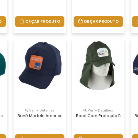
O
ORÇAR PRODUTO
ORÇAR PRODUTO
Ver + Detalhes
Ver + Detalhes
plique Frontal E Tela Regulador Plástico
ano Truck Ema De Velcro E Logotipo Silcado. Tecido Brim Regulado
Boné Modelo Americano Truck Em Microfibra Ou Brim Com 
Boné Com Proteção De Pescoço
B