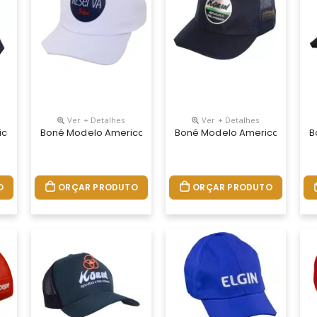
Ver + Detalhes
Ver + Detalhes
Logotipo Silkscreen E Regulador Na Nuca De Velcro
cano Tecido Brim Com Regulador Na Nuca De Velcro E Logotipo Sil
Boné Modelo Americano Tecido Microfibra Com Reg. Na Nuc
Boné Modelo Americano Tecido
B
O
ORÇAR PRODUTO
ORÇAR PRODUTO