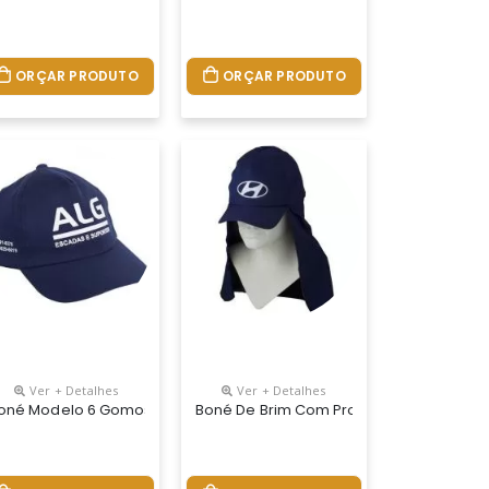
ORÇAR PRODUTO
ORÇAR PRODUTO
Ver + Detalhes
Ver + Detalhes
r Na Nuc
Regulador Na Nuca De Velcro Logotipo Silcado Ou Bordado
 Em Tecido Brim E Logotipo Silcado Ou Bordado.
oné Modelo 6 Gomos Tecido Brim Com Logotipo Silcado Ou Bordado 
Boné De Brim Com Proteção De Pescoço 