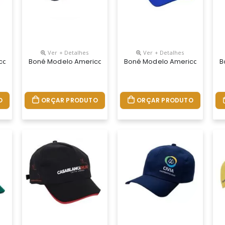
Ver + Detalhes
Ver + Detalhes
or Na Nuca De Velcro E Logo Frontal Silkscreen Ou Bordado
no Tecido Brim Com Entretela De Memoria E Tela Regulador De Plás
Boné Modelo Americano Tecido Brim Com Entretela De Memor
Boné Modelo Americano Tecid
B
O
ORÇAR PRODUTO
ORÇAR PRODUTO