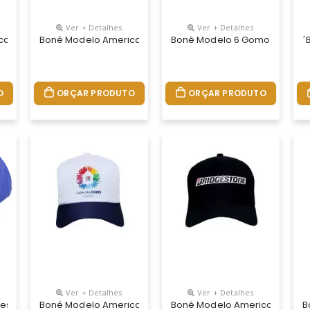
Ver + Detalhes
Ver + Detalhes
 De Memoria Reg. De Plastiico Na Nuca E Logo Silk Relevo E Tela
no Tecido Brim, Com Tela Nas Laterais E Nuca Regulador Plástico 
Boné Modelo Americano Tecido Brim Com Aba Sanduich Reg
Boné Modelo 6 Gomos Em Tecid
´
O
ORÇAR PRODUTO
ORÇAR PRODUTO
Ver + Detalhes
Ver + Detalhes
a Nuca De Velcro Ou Fivela
s Em Tecido Brim Com Logotipo Frontal Bordado Ou Silk, Regulador
Boné Modelo Americano Truck Em Tecido Microfibra Com Re
Boné Modelo Americano Em Te
B