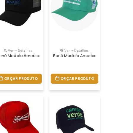
Ver + Detalhes
Ver + Detalhes
kscreen Ou Bordado
a De Plástico E Logo Relelvo
 Brim Com Entretela De Memoria E Tela Reulador Plástico Logotipo
oné Modelo Americano Tecido Brim Com Entretela De Memoria Com Te
Boné Modelo Americano Tecido Microfibr
ORÇAR PRODUTO
ORÇAR PRODUTO