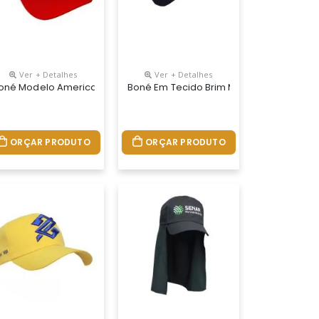
Ver + Detalhes
Ver + Detalhes
tico E Logotipo Silcadoo
ia Tela Regulador De Plástico E Logotipo Silk Ou Relevo
o Brim Com Regulador Na Nuca De Velcro E Logotipo Silk-Screen O
oné Modelo Americano Tecido Brim, Com Entretela De Memória Telae
Boné Em Tecido Brim Modelo Americano 
ORÇAR PRODUTO
ORÇAR PRODUTO