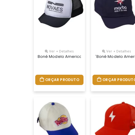
Ver + Detalhes
Ver + Detalhes
Boné Modelo Americano Tecido Brim Com Tela E 
´boné Modelo Ameri
ORÇAR PRODUTO
ORÇAR PRODUT