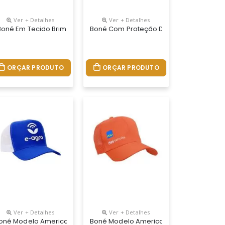
Ver + Detalhes
Ver + Detalhes
E Logotipo Relevo Base
ulador Na Nuca De Velcro E Logotipo Silkscreen Ou Bordado.
o Microfibra Com Regulador Na Nuca De Velcro E Logotipo Silkscr
boné Em Tecido Brim Com Reg. Na Nuca De Fivela Logotipo Frontal B
Boné Com Proteção De Pescoço Em Tecid
ORÇAR PRODUTO
ORÇAR PRODUTO
Ver + Detalhes
Ver + Detalhes
 Na Nuca De Velcro.
gulador Na Nuca De Velcro E Logotipo Silck
cido Brim Com Regulador Na Nuca De Velcro E Logotipo Silck Ou B
oné Modelo Americano Truck Em Tecido Brim E Tela Regulador Na Nuc
Boné Modelo Americano 6 Gomos Em Tecid