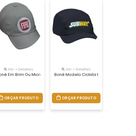
Ver + Detalhes
Ver + Detalhes
po Bordado Ou Silcado
gulador Na Nuca De Velcro Ou Fivela De Metal
oné Em Brim Ou Microfibra Silcado Ou Bordado
Boné Modelo Ciclista Em Tecido Microfib
ORÇAR PRODUTO
ORÇAR PRODUTO