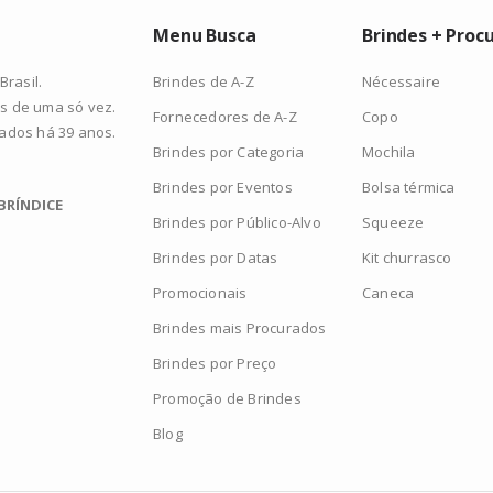
Menu Busca
Brindes + Proc
Brindes de A-Z
Nécessaire
rasil.
s de uma só vez.
Fornecedores de A-Z
Copo
zados há 39 anos.
Brindes por Categoria
Mochila
Brindes por Eventos
Bolsa térmica
BRÍNDICE
Brindes por Público-Alvo
Squeeze
Brindes por Datas
Kit churrasco
Promocionais
Caneca
Brindes mais Procurados
Brindes por Preço
Promoção de Brindes
Blog