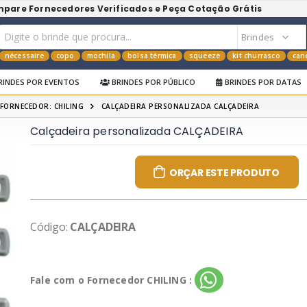
mpare Fornecedores Verificados e Peça Cotação Grátis
nécessaire
copo
mochila
bolsa térmica
squeeze
kit churrasco
can
RINDES POR EVENTOS
BRINDES POR PÚBLICO
BRINDES POR DATAS
FORNECEDOR: CHILING
CALÇADEIRA PERSONALIZADA CALÇADEIRA
Calçadeira personalizada CALÇADEIRA
ORÇAR ESTE PRODUTO
Código:
CALÇADEIRA
Fale com o Fornecedor CHILING :