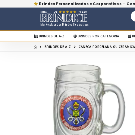
Brindes Personalizados e Corporativos — Co
GUIA
39 Anos
Marketplace dos Brindes Corporativos
BRINDES DE A-Z
BRINDES POR CATEGORIA
B
BRINDES DE A-Z
CANECA PORCELANA OU CERÂMICA