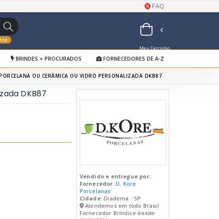
FAQ
eca
Meu Carrinho
BRINDES + PROCURADOS
FORNECEDORES DE A-Z
de Orçamentos
PORCELANA OU CERÂMICA OU VIDRO PERSONALIZADA DKB87
izada DKB87
Vendido e entregue por:
Fornecedor:
D. Kore
Porcelanas
Cidade:
Diadema - SP
Atendemos em todo Brasil
Fornecedor Bríndice desde: