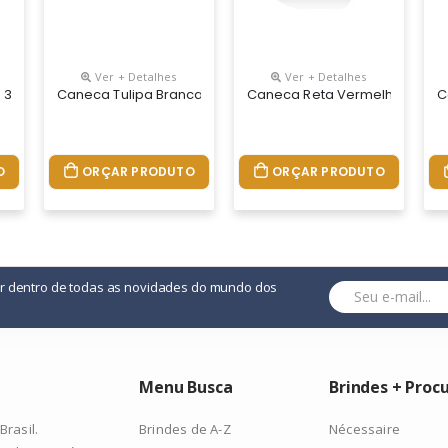
Ver + Detalhes
Ver + Detalhes
a 330ml
Caneca Tulipa Branca 330ml
Caneca Reta Vermelha 380ml
C
O
ORÇAR PRODUTO
ORÇAR PRODUTO
or dentro de todas as novidades do mundo dos
Menu Busca
Brindes + Proc
Brindes de A-Z
Nécessaire
rasil.