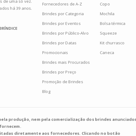
s de uma só vez.
Fornecedores de A-Z
Copo
zados há 39 anos.
Brindes por Categoria
Mochila
Brindes por Eventos
Bolsa térmica
BRÍNDICE
Brindes por Público-Alvo
Squeeze
Brindes por Datas
Kit churrasco
Promocionais
Caneca
Brindes mais Procurados
Brindes por Preço
Promoção de Brindes
Blog
pela produção, nem pela comercialização dos brindes anunciados
 fornecem.
citadas diretamente aos fornecedores. Clicando no botão