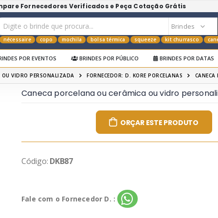
mpare Fornecedores Verificados e Peça Cotação Grátis
nécessaire
copo
mochila
bolsa térmica
squeeze
kit churrasco
can
RINDES POR EVENTOS
BRINDES POR PÚBLICO
BRINDES POR DATAS
 OU VIDRO PERSONALIZADA
FORNECEDOR: D. KORE PORCELANAS
CANECA 
Caneca porcelana ou cerâmica ou vidro personal
ORÇAR ESTE PRODUTO
Código:
DKB87
Fale com o Fornecedor D. :