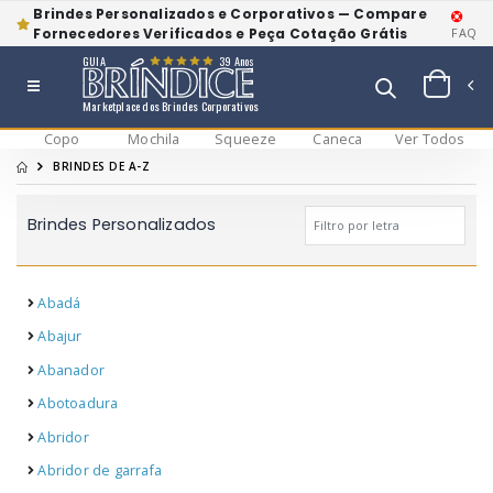
Brindes Personalizados e Corporativos — Compare
Fornecedores Verificados e Peça Cotação Grátis
FAQ
GUIA
39 Anos
Marketplace dos Brindes Corporativos
Copo
Mochila
Squeeze
Caneca
Ver Todos
BRINDES DE A-Z
Brindes Personalizados
Abadá
Abajur
Abanador
Abotoadura
Abridor
Abridor de garrafa