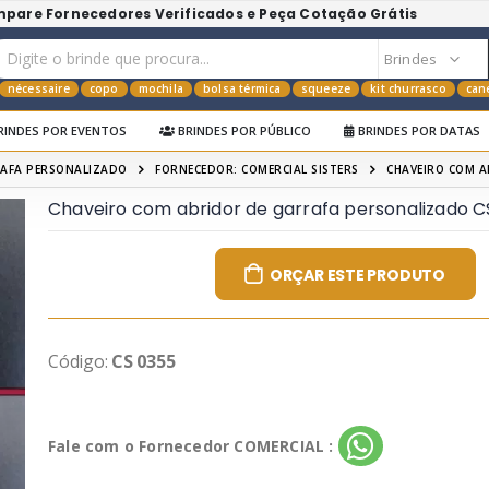
mpare Fornecedores Verificados e Peça Cotação Grátis
nécessaire
copo
mochila
bolsa térmica
squeeze
kit churrasco
can
RINDES POR EVENTOS
BRINDES POR PÚBLICO
BRINDES POR DATAS
RAFA PERSONALIZADO
FORNECEDOR: COMERCIAL SISTERS
CHAVEIRO COM A
Chaveiro com abridor de garrafa personalizado C
ORÇAR ESTE PRODUTO
Código:
CS 0355
Fale com o Fornecedor COMERCIAL :