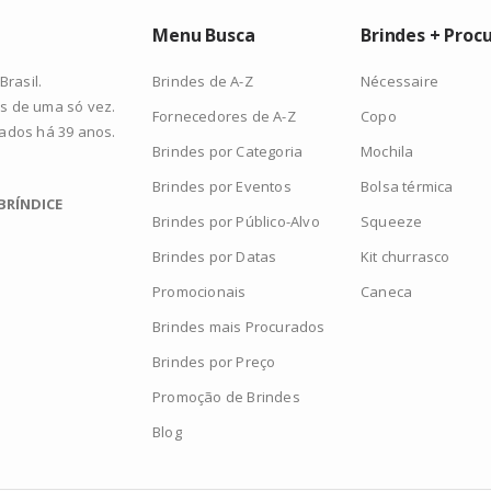
Menu Busca
Brindes + Proc
Brindes de A-Z
Nécessaire
rasil.
s de uma só vez.
Fornecedores de A-Z
Copo
zados há 39 anos.
Brindes por Categoria
Mochila
Brindes por Eventos
Bolsa térmica
BRÍNDICE
Brindes por Público-Alvo
Squeeze
Brindes por Datas
Kit churrasco
Promocionais
Caneca
Brindes mais Procurados
Brindes por Preço
Promoção de Brindes
Blog