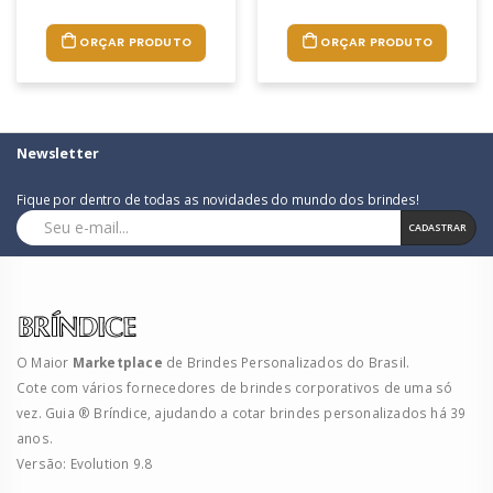
ORÇAR PRODUTO
ORÇAR PRODUTO
Newsletter
Fique por dentro de todas as novidades do mundo dos brindes!
CADASTRAR
O Maior
Marketplace
de Brindes Personalizados do Brasil.
Cote com vários fornecedores de brindes corporativos de uma só
vez. Guia ® Bríndice, ajudando a cotar brindes personalizados há 39
anos.
Versão: Evolution 9.8