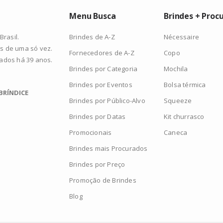
Menu Busca
Brindes + Proc
Brindes de A-Z
Nécessaire
rasil.
s de uma só vez.
Fornecedores de A-Z
Copo
zados há 39 anos.
Brindes por Categoria
Mochila
Brindes por Eventos
Bolsa térmica
BRÍNDICE
Brindes por Público-Alvo
Squeeze
Brindes por Datas
Kit churrasco
Promocionais
Caneca
Brindes mais Procurados
Brindes por Preço
Promoção de Brindes
Blog