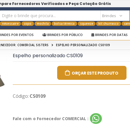
mpare Fornecedores Verificados e Peça Cotação Grátis
nécessaire
copo
mochila
bolsa térmica
squeeze
kit churrasco
can
RINDES POR EVENTOS
BRINDES POR PÚBLICO
BRINDES POR DATAS
RNECEDOR: COMERCIAL SISTERS
ESPELHO PERSONALIZADO CS0109
Espelho personalizado CS0109
ORÇAR ESTE PRODUTO
Código:
CS0109
Fale com o Fornecedor COMERCIAL :