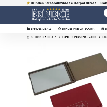
Brindes Personalizados e Corporativos — Co
GUIA
39 Anos
Marketplace dos Brindes Corporativos
BRINDES DE A-Z
BRINDES POR CATEGORIA
B
BRINDES DE A-Z
ESPELHO PERSONALIZADO
FO