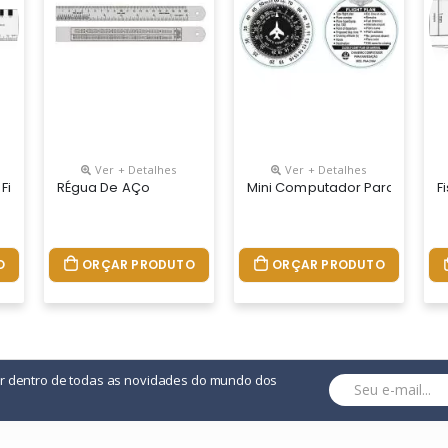
Ver + Detalhes
Ver + Detalhes
Fiss-02
RÉgua De AÇo
Mini Computador Para Naveg
F
O
ORÇAR PRODUTO
ORÇAR PRODUTO
or dentro de todas as novidades do mundo dos