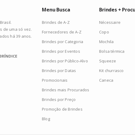
Menu Busca
Brindes + Proc
Brindes de A-Z
Nécessaire
rasil.
s de uma só vez.
Fornecedores de A-Z
Copo
zados há 39 anos.
Brindes por Categoria
Mochila
Brindes por Eventos
Bolsa térmica
BRÍNDICE
Brindes por Público-Alvo
Squeeze
Brindes por Datas
Kit churrasco
Promocionais
Caneca
Brindes mais Procurados
Brindes por Preço
Promoção de Brindes
Blog