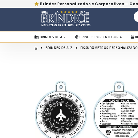
Brindes Personalizados e Corporativos — Co
GUIA
39 Anos
Marketplace dos Brindes Corporativos
BRINDES DE A-Z
BRINDES POR CATEGORIA
B
BRINDES DE A-Z
FISSURÔMETROS PERSONALIZADO