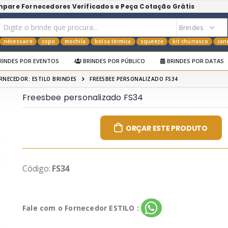
mpare Fornecedores Verificados e Peça Cotação Grátis
nécessaire
copo
mochila
bolsa térmica
squeeze
kit churrasco
can
RINDES POR EVENTOS
BRINDES POR PÚBLICO
BRINDES POR DATAS
RNECEDOR: ESTILO BRINDES
FREESBEE PERSONALIZADO FS34
Freesbee personalizado FS34
ORÇAR ESTE PRODUTO
Código:
FS34
Fale com o Fornecedor ESTILO :