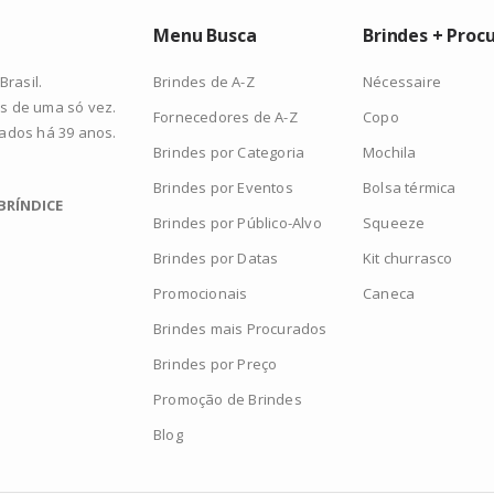
Menu Busca
Brindes + Proc
Brindes de A-Z
Nécessaire
rasil.
s de uma só vez.
Fornecedores de A-Z
Copo
zados há 39 anos.
Brindes por Categoria
Mochila
Brindes por Eventos
Bolsa térmica
BRÍNDICE
Brindes por Público-Alvo
Squeeze
Brindes por Datas
Kit churrasco
Promocionais
Caneca
Brindes mais Procurados
Brindes por Preço
Promoção de Brindes
Blog